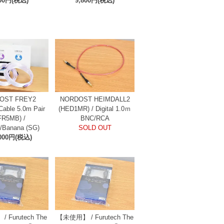
800円(税込)
9,800円(税込)
OST FREY2
NORDOST HEIMDALL2
Cable 5.0m Pair
(HED1MR) / Digital 1.0ｍ
FR5MB) /
BNC/RCA
/Banana (SG)
SOLD OUT
,000円(税込)
 Furutech The
【未使用】 / Furutech The