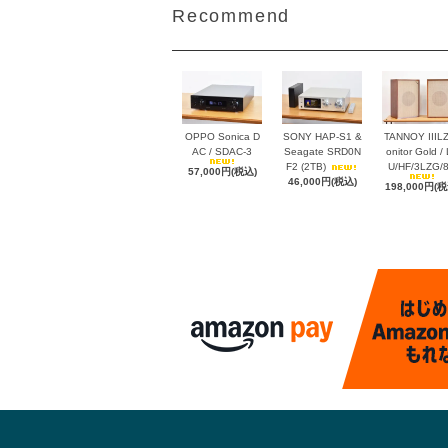
とても味わい深くすごく良い音です。
Recommend
球のアンプで控えめに鳴らすのが良さ
そう
@uraraka 2026年7月16日 18:15
オンラインショップ、ヤフオクともに
OPPO Sonica D
SONY HAP-S1 &
TANNOY IIIL
AC / SDAC-3
Seagate SRD0N
onitor Gold /
画像サイズと文字サイズを変更。もっ
F2 (2TB)
U/HF/3LZG/
57,000円(税込)
と早く調整しておけば良かった
46,000円(税込)
198,000円(税
@uraraka 2026年7月13日 15:55
+1 からの電話が今日もう3回目。違う
番号で。迷惑。世界中にものすごい量
の詐欺電話がかかっているんだろう
な。てか国際電話全部拒否する設定と
かあるのかと思ったら、ない。個別に
ブロックしなくてはならないなんて
@uraraka 2026年7月11日 13:25