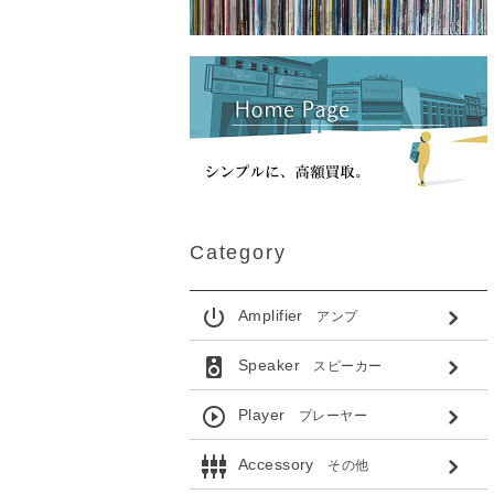
Category
power_settings_new
Amplifier
アンプ
speaker
Speaker
スピーカー
play_circle_outline
Player
プレーヤー
settings_input_component
Accessory
その他