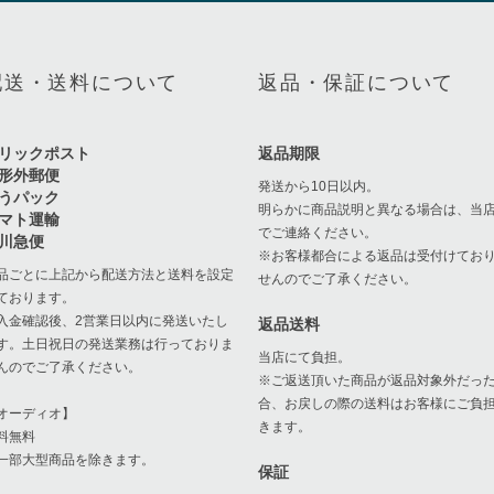
配送・送料について
返品・保証について
リックポスト
返品期限
形外郵便
発送から10日以内。
うパック
明らかに商品説明と異なる場合は、当
マト運輸
でご連絡ください。
川急便
※お客様都合による返品は受付けてお
品ごとに上記から配送方法と送料を設定
せんのでご了承ください。
ております。
入金確認後、2営業日以内に発送いたし
返品送料
す。土日祝日の発送業務は行っておりま
当店にて負担。
んのでご了承ください。
※ご返送頂いた商品が返品対象外だっ
合、お戻しの際の送料はお客様にご負
オーディオ】
きます。
料無料
一部大型商品を除きます。
保証