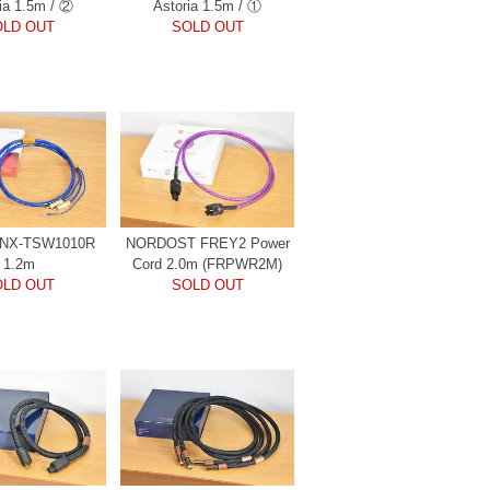
ia 1.5m / ②
Astoria 1.5m / ①
OLD OUT
SOLD OUT
 6NX-TSW1010R
NORDOST FREY2 Power
1.2m
Cord 2.0m (FRPWR2M)
OLD OUT
SOLD OUT