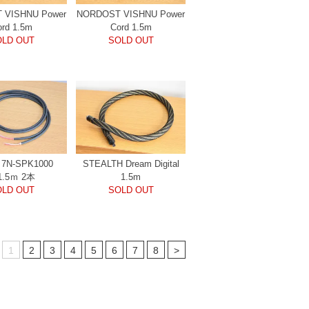
 VISHNU Power
NORDOST VISHNU Power
ord 1.5m
Cord 1.5m
OLD OUT
SOLD OUT
n 7N-SPK1000
STEALTH Dream Digital
1.5ｍ 2本
1.5m
OLD OUT
SOLD OUT
1
2
3
4
5
6
7
8
>