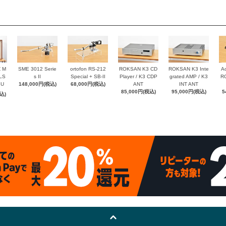
Z M
SME 3012 Serie
ortofon RS-212
ROKSAN K3 CD
ROKSAN K3 Inte
Ac
 LS
s II
Special + SB-II
Player / K3 CDP
grated AMP / K3
RC
8U
148,000円(税込)
68,000円(税込)
ANT
INT ANT
85,000円(税込)
95,000円(税込)
5
込)