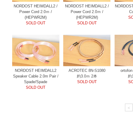
NORDOST HEIMDALL2 /
NORDOST HEIMDALL2 /
NORDOST
Power Cord 2.0ｍ /
Power Cord 2.0ｍ /
C
(HEPWR2M)
(HEPWR2M)
S
SOLD OUT
SOLD OUT
NORDOST HEIMDALL2
ACROTEC 8N-S1080
ortofo
Speaker Cable 2.0m Pair /
約3.0ｍ 2本
約
Spade/Spade
SOLD OUT
S
SOLD OUT
<