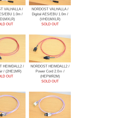
T VALHALLA /
NORDOST VALHALLA /
AES/EBU 1.0m /
Digital AES/EBU 1.0m /
HD1MXLR)
(VHD1MXLR)
OLD OUT
SOLD OUT
 HEIMDALL2 /
NORDOST HEIMDALL2 /
ir / (2HE1MR)
Power Cord 2.0ｍ /
OLD OUT
(HEPWR2M)
SOLD OUT