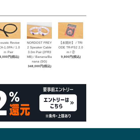
oustic Revive
NORDOST FREY
【未開封】 / TRI
A-1.0PA / 1.0
2 Speaker Cable
ODE TR-PS2 2.0
ｍ Pair
3.0m Pair (2FR3
m / ②
4,000円(税込)
MB) / Banana/Ba
9,800円(税込)
nana (SG)
348,000円(税込)