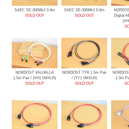
SAEC SE-300Mk2 0.8m
SAEC SE-300Mk2 0.8m
NORDOS
SOLD OUT
SOLD OUT
Digital 
(V
S
NORDOST VALHALLA
NORDOST TYR 1.5m Pair
NORDOST
1.5m Pair / (VH1.5MXLR)
/ (TY1.5MXLR)
1.0m Pa
SOLD OUT
SOLD OUT
S