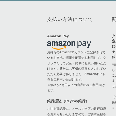
ortofon RS-212 Special、SME 3012 Se
ries II をアップ。Garrardなどのヴィン
テージ機と相性が良いかと思います。
ダブルアームも良さそう
支払い方法について
@uraraka 2026年7月11日 10:30
Amazon Pay
ク
暑い。熱中症に気をつけましょう。電
定
気代高いけど、エアコンを適切に使い
ゆ
ましょう。
ヤ
お持ちのAmazonアカウントに登録されて
佐
いるお支払い情報や配送先を利用して、ク
リックだけで安全・簡単にお買い物いただ
商
@uraraka 2026年7月6日 12:47
けます。新たにお客様の情報を入力してい
し
ROKSAN K3をアップ。音に対して中古
ただく必要はありません。Amazonギフト
ご
相場が安すぎなんですよね。倍はして
券もご利用いただけます。
ま
いい気がするけどなぁ。質と値段が比
※価格が5万円以下の商品のみご利用頂け
せ
例しないのもまあオーディオの面白い
ます。
ところでもありますけどね
【
銀行振込（PayPay銀行）
送
※
ご注文確認後に、メールで当店の銀行口座
@uraraka 2026年7月4日 13:20
をお知らせいたしますので、ご請求金額を
Harbeth HL-P3ES-2 アップしました。