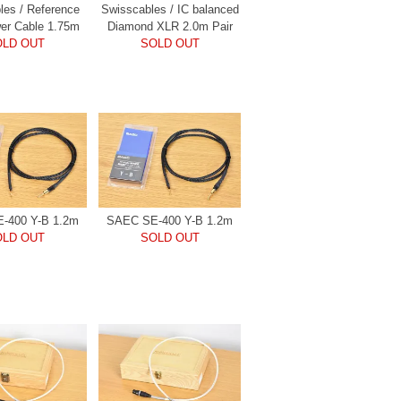
les / Reference
Swisscables / IC balanced
wer Cable 1.75m
Diamond XLR 2.0m Pair
OLD OUT
SOLD OUT
-400 Y-B 1.2m
SAEC SE-400 Y-B 1.2m
OLD OUT
SOLD OUT