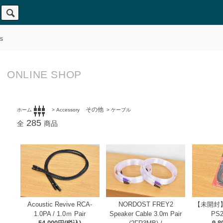
s
ONLINE SHOP
settings_input_component
その他
ホーム
>
Accessory
>
ケーブル
285
全
商品
Acoustic Revive RCA-
NORDOST FREY2
【未開封】 
1.0PA / 1.0ｍ Pair
Speaker Cable 3.0m Pair
PS2