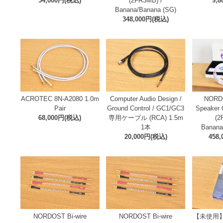
54,000円(税込)
(2FR3MB) /
9,
Banana/Banana (SG)
348,000円(税込)
ACROTEC 8N-A2080 1.0m
Computer Audio Design /
NORD
Pair
Ground Control / GC1/GC3
Speaker 
68,000円(税込)
専用ケーブル (RCA) 1.5m
(2
1本
Banana
20,000円(税込)
458
NORDOST Bi-wire
NORDOST Bi-wire
【未使用】 /