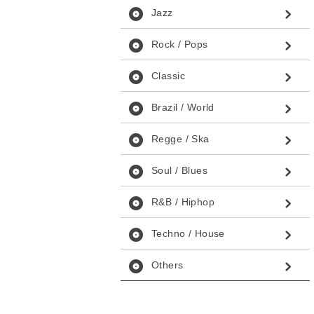
album
Jazz
album
Rock / Pops
album
Classic
album
Brazil / World
album
Regge / Ska
album
Soul / Blues
album
R&B / Hiphop
album
Techno / House
album
Others