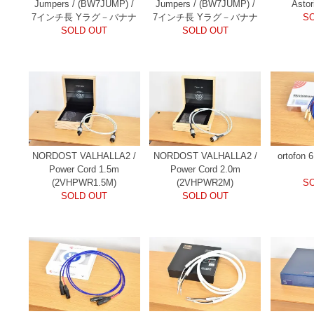
Jumpers / (BW7JUMP) /
Jumpers / (BW7JUMP) /
Astor
7インチ長 Yラグ－バナナ
7インチ長 Yラグ－バナナ
S
SOLD OUT
SOLD OUT
NORDOST VALHALLA2 /
NORDOST VALHALLA2 /
ortofon
Power Cord 1.5m
Power Cord 2.0m
(2VHPWR1.5M)
(2VHPWR2M)
S
SOLD OUT
SOLD OUT