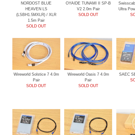
NORDOST BLUE
OYAIDE TUNAMI II SP-B
Swisscab
HEAVEN LS
V2 2.0m Pair
Ultra Po
(LSBH1.5MXLR) / XLR
SOLD OUT
S
1.5m Pair
SOLD OUT
Wireworld Solstice 7 4.0m
Wireworld Oasis 7 4.0m
SAEC SE
Pair
Pair
S
SOLD OUT
SOLD OUT