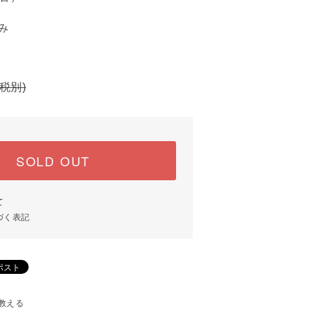
み
(税別)
SOLD OUT
て
づく表記
教える