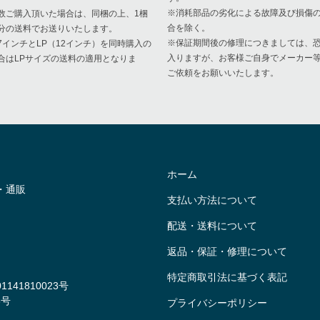
※消耗部品の劣化による故障及び損傷
数ご購入頂いた場合は、同梱の上、1梱
合を除く。
分の送料でお送りいたします。
※保証期間後の修理につきましては、
7インチとLP（12インチ）を同時購入の
入りますが、お客様ご自身でメーカー
合はLPサイズの送料の適用となりま
ご依頼をお願いいたします。
。
ホーム
・通販
支払い方法について
配送・送料について
返品・保証・修理について
特定商取引法に基づく表記
41810023号
8号
プライバシーポリシー