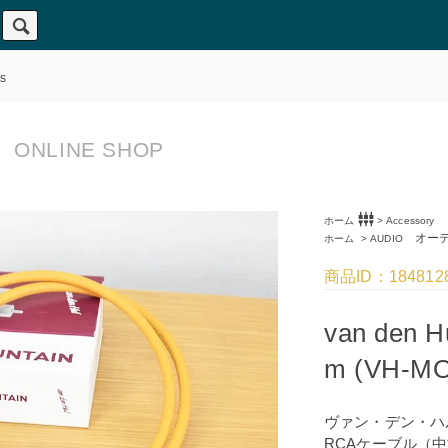
s
ONLINE SHOP
settings_input_component
ホーム
>
Accessory
オーデ
ホーム
>
AUDIO
商品ID：184812
van den H
m (VH-M
ヴァン・デン・ハ
RCAケーブル（