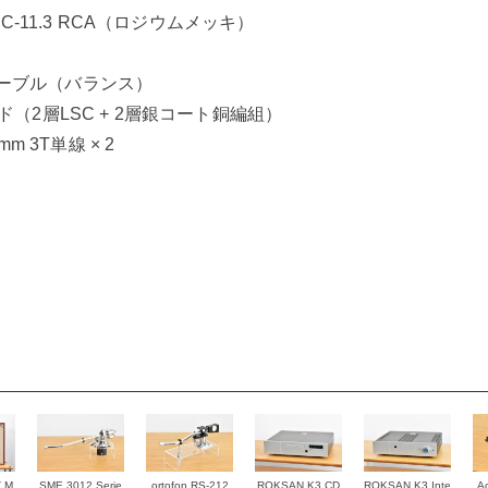
：C-11.3 RCA（ロジウムメッキ）
ーブル（バランス）
ド（2層LSC + 2層銀コート銅編組）
m 3T単線 × 2
Z M
SME 3012 Serie
ortofon RS-212
ROKSAN K3 CD
ROKSAN K3 Inte
Ac