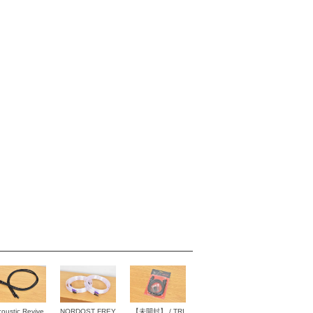
oustic Revive
NORDOST FREY
【未開封】 / TRI