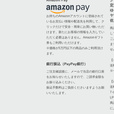
Amazon Pay
ク
定
ゆ
ヤ
お持ちのAmazonアカウントに登録されて
佐
いるお支払い情報や配送先を利用して、ク
リックだけで安全・簡単にお買い物いただ
商
けます。新たにお客様の情報を入力してい
し
ただく必要はありません。Amazonギフト
ご
券もご利用いただけます。
ま
※価格が5万円以下の商品のみご利用頂け
せ
ます。
【
銀行振込（PayPay銀行）
送
※
ご注文確認後に、メールで当店の銀行口座
をお知らせいたしますので、ご請求金額を
【
お振り込みください。
送
振込手数料はご負担くださいますようお願
7
いいたします。
L
商
に