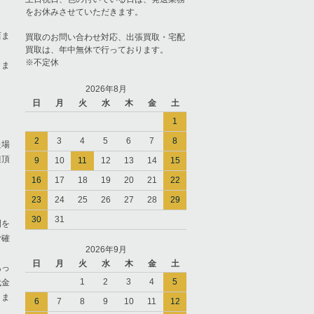
をお休みさせていただきます。
店ま
買取のお問い合わせ対応、出張買取・宅配
買取は、年中無休で行っております。
※不定休
りま
2026年8月
日
月
火
水
木
金
土
1
2
3
4
5
6
7
8
た場
担頂
9
10
11
12
13
14
15
16
17
18
19
20
21
22
23
24
25
26
27
28
29
30
31
間を
ご確
2026年9月
日
月
火
水
木
金
土
あっ
1
2
3
4
5
代金
きま
6
7
8
9
10
11
12