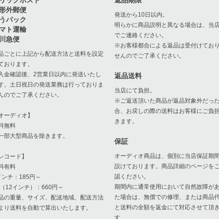
リックポスト
返品期限
形外郵便
発送から10日以内。
うパック
明らかに商品説明と異なる場合は、当
マト運輸
でご連絡ください。
川急便
※お客様都合による返品は受付けてお
品ごとに上記から配送方法と送料を設定
せんのでご了承ください。
ております。
入金確認後、2営業日以内に発送いたし
返品送料
す。土日祝日の発送業務は行っておりま
当店にて負担。
んのでご了承ください。
※ご返送頂いた商品が返品対象外だっ
合、お戻しの際の送料はお客様にご負
オーディオ】
きます。
料無料
一部大型商品を除きます。
保証
オーディオ商品は、個別に当店保証期
レコード】
設けております。商品詳細のページを
料有料
認ください。
インチ：185円～
期間内に通常使用において自然故障が
P（12インチ）：660円～
た場合は、無償での修理、または商品
品の重量、サイズ、配送地域、配送方法
と送料の全額を返金にて対応させて頂
より送料を自動で算出いたします。
す。