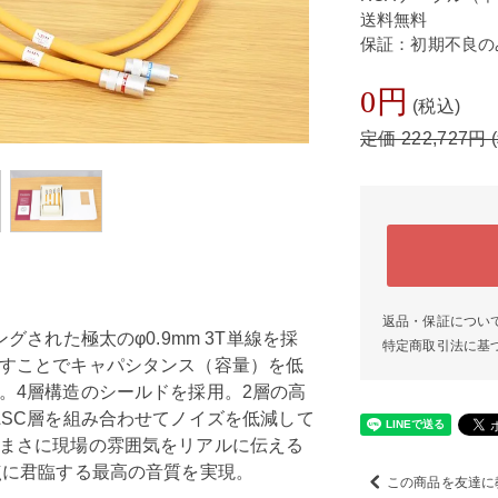
送料無料
保証：初期不良の
0円
(税込)
定価 222,727円 
返品・保証につい
グされた極太のφ0.9mm 3T単線を採
特定商取引法に基
すことでキャパシタンス（容量）を低
。4層構造のシールドを採用。2層の高
LSC層を組み合わせてノイズを低減して
まさに現場の雰囲気をリアルに伝える
点に君臨する最高の音質を実現。
この商品を友達に