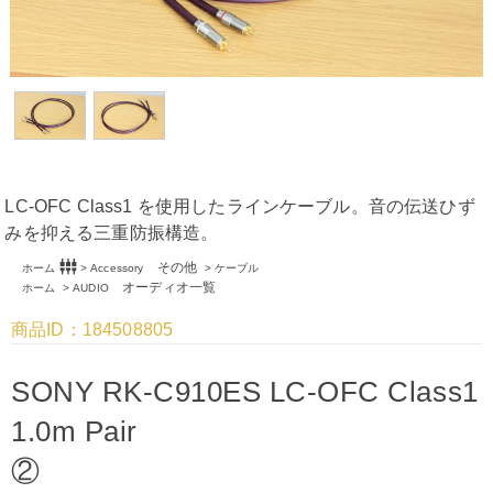
LC-OFC Class1 を使用したラインケーブル。音の伝送ひず
みを抑える三重防振構造。
settings_input_component
その他
ホーム
>
Accessory
>
ケーブル
オーディオ一覧
ホーム
>
AUDIO
商品ID：184508805
SONY RK-C910ES LC-OFC Class1
1.0m Pair
②