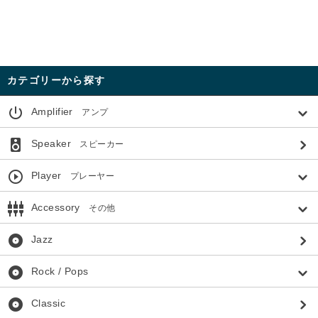
カテゴリーから探す
power_settings_new
Amplifier
アンプ
speaker
Speaker
スピーカー
play_circle_outline
Player
プレーヤー
settings_input_component
Accessory
その他
album
Jazz
album
Rock / Pops
album
Classic