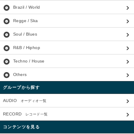
album
Brazil / World
album
Regge / Ska
album
Soul / Blues
album
R&B / Hiphop
album
Techno / House
album
Others
グループから探す
AUDIO
オーディオ一覧
RECORD
レコード一覧
コンテンツを見る