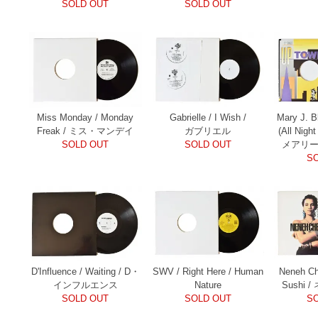
SOLD OUT
SOLD OUT
Miss Monday / Monday
Gabrielle / I Wish /
Mary J. B
Freak / ミス・マンデイ
ガブリエル
(All Nigh
SOLD OUT
SOLD OUT
メアリー
S
D'Influence / Waiting / D・
SWV / Right Here / Human
Neneh Ch
インフルエンス
Nature
Sushi
SOLD OUT
SOLD OUT
S