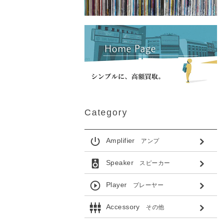
Category
power_settings_new
Amplifier
アンプ
speaker
Speaker
スピーカー
play_circle_outline
Player
プレーヤー
settings_input_component
Accessory
その他