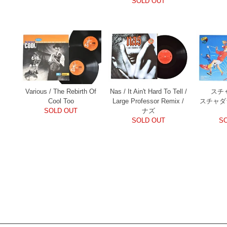
SOLD OUT
Various / The Rebirth Of
Nas / It Ain't Hard To Tell /
スチ
Cool Too
Large Professor Remix /
スチャダ
SOLD OUT
ナズ
SOLD OUT
S