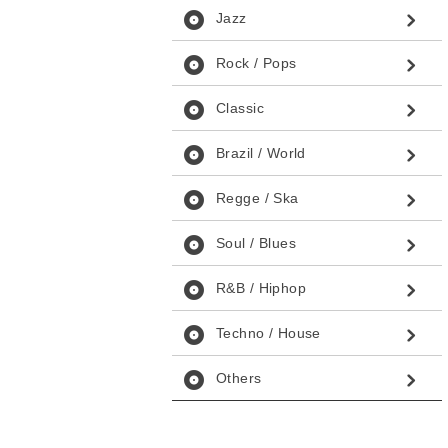
album
Jazz
album
Rock / Pops
album
Classic
album
Brazil / World
album
Regge / Ska
album
Soul / Blues
album
R&B / Hiphop
album
Techno / House
album
Others