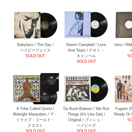
Babyface / The Day /
Naomi Campbell / Love
Intro / Ri
ベイビーフェイス
And Tears / ナオミ・
SOLD OUT
キャンベル
S
SOLD OUT
A Tribe Called Quest /
Da Bush-Babees / We Run
Fugees (
Midnight Marauders / ア・
Things (It's Like Dat) /
Ready O
トライブ・コールド・
Original / ブッシュ・
S
クエスト
ベイビーズ
SOLD OUT
SOLD OUT