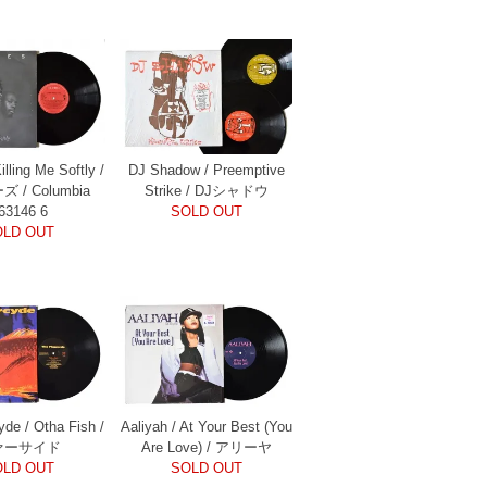
illing Me Softly /
DJ Shadow / Preemptive
 / Columbia
Strike / DJシャドウ
63146 6
SOLD OUT
OLD OUT
de / Otha Fish /
Aaliyah / At Your Best (You
ァーサイド
Are Love) / アリーヤ
OLD OUT
SOLD OUT