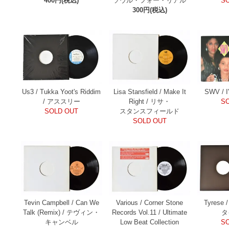
S
400円(税込)
ソウル・フォー・リアル
300円(税込)
Us3 / Tukka Yoot's Riddim
Lisa Stansfield / Make It
SWV / I
/ アススリー
Right / リサ・
S
SOLD OUT
スタンスフィールド
SOLD OUT
Tevin Campbell / Can We
Various / Corner Stone
Tyrese /
Talk (Remix) / テヴィン・
Records Vol.11 / Ultimate
タ
キャンベル
Low Beat Collection
S