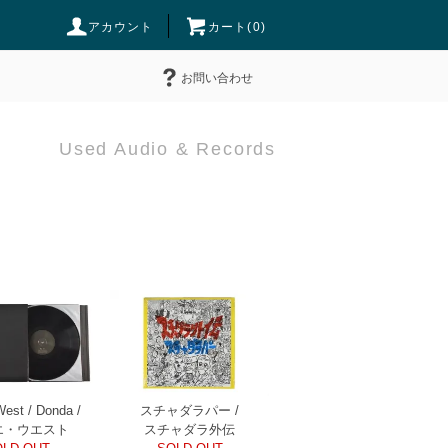
アカウント
カート(
0
)
お問い合わせ
Used Audio & Records
est / Donda /
スチャダラパー /
エ・ウエスト
スチャダラ外伝