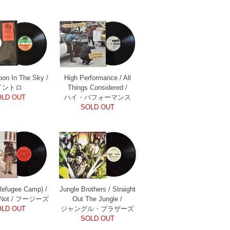
bbon In The Sky /
High Performance / All
イントロ
Things Considered /
OLD OUT
ハイ・パフォーマンス
SOLD OUT
Refugee Camp) /
Jungle Brothers / Straight
r Not / フージーズ
Out The Jungle /
OLD OUT
ジャングル・ブラザーズ
SOLD OUT