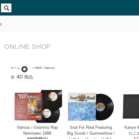
s
ONLINE SHOP
album
ホーム
>
R&B / Hiphop
40
全
商品
Kanye W
Various / Grammy Rap
Soul For Real Featuring
カニ
Nominees 1999
Big Scoob / Summertime /