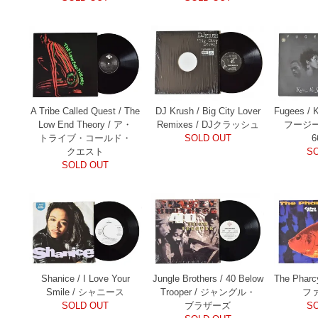
A Tribe Called Quest / The
DJ Krush / Big City Lover
Fugees / K
Low End Theory / ア・
Remixes / DJクラッシュ
フージーズ
トライブ・コールド・
SOLD OUT
6
クエスト
S
SOLD OUT
Shanice / I Love Your
Jungle Brothers / 40 Below
The Pharcy
Smile / シャニース
Trooper / ジャングル・
フ
SOLD OUT
ブラザーズ
S