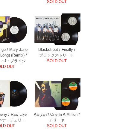
SOLD OUT
lige / Mary Jane
Blackstreet / Finally /
t Long) (Remix) /
ブラックストリート
・J・ブライジ
SOLD OUT
OLD OUT
erry / Raw Like
Aaliyah / One In A Million /
 / ネナ・チェリー
アリーヤ
OLD OUT
SOLD OUT