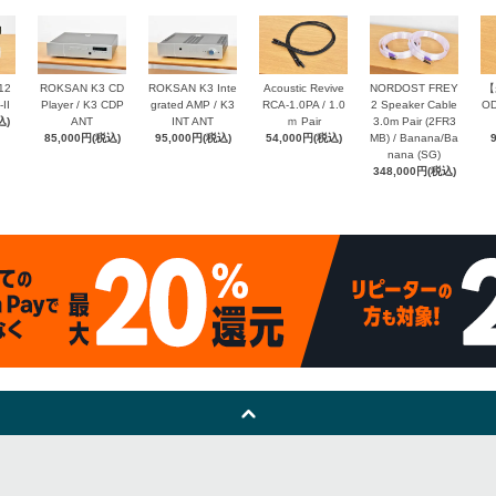
12
ROKSAN K3 CD
ROKSAN K3 Inte
Acoustic Revive
NORDOST FREY
【
II
Player / K3 CDP
grated AMP / K3
RCA-1.0PA / 1.0
2 Speaker Cable
OD
込)
ANT
INT ANT
ｍ Pair
3.0m Pair (2FR3
85,000円(税込)
95,000円(税込)
54,000円(税込)
MB) / Banana/Ba
nana (SG)
348,000円(税込)