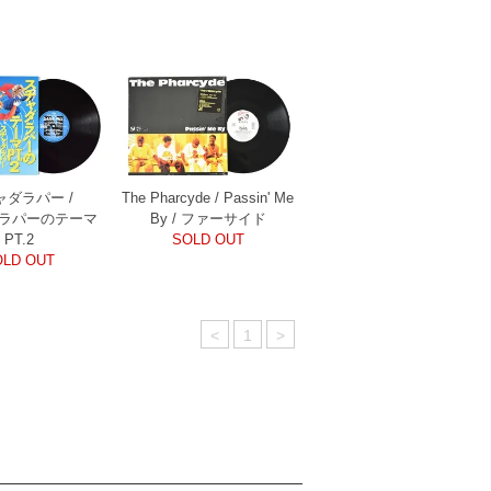
ャダラパー /
The Pharcyde / Passin' Me
ラパーのテーマ
By / ファーサイド
PT.2
SOLD OUT
OLD OUT
<
1
>