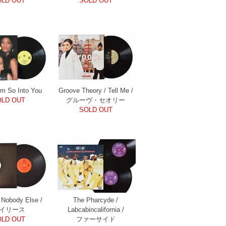
OLD OUT
SOLD OUT
'm So Into You
Groove Theory / Tell Me /
OLD OUT
グルーヴ・セオリー
SOLD OUT
 Nobody Else /
The Pharcyde /
イリース
Labcabincalifornia /
OLD OUT
ファーサイド