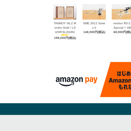
@uraraka 2026年7月16日 18:15
オンラインショップ、ヤフオクともに
画像サイズと文字サイズを変更。もっ
と早く調整しておけば良かった
TANNOY IIILZ M
SME 3012 Serie
ortofon RS-2
onitor Gold / LS
s II
Special + SB-
U/HF/3LZG/8U
148,000円(税込)
68,000円(税
198,000円(税込)
@uraraka 2026年7月13日 15:55
+1 からの電話が今日もう3回目。違う
番号で。迷惑。世界中にものすごい量
の詐欺電話がかかっているんだろう
な。てか国際電話全部拒否する設定と
かあるのかと思ったら、ない。個別に
ブロックしなくてはならないなんて
@uraraka 2026年7月11日 13:25
ortofon RS-212 Special、SME 3012 Se
ries II をアップ。Garrardなどのヴィン
テージ機と相性が良いかと思います。
ダブルアームも良さそう