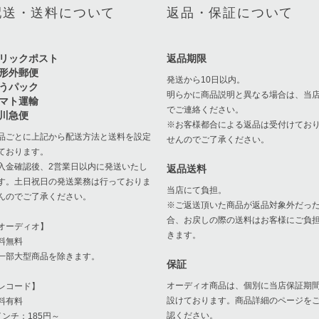
配送・送料について
返品・保証について
リックポスト
返品期限
形外郵便
発送から10日以内。
うパック
明らかに商品説明と異なる場合は、当
マト運輸
でご連絡ください。
川急便
※お客様都合による返品は受付けてお
品ごとに上記から配送方法と送料を設定
せんのでご了承ください。
ております。
入金確認後、2営業日以内に発送いたし
返品送料
す。土日祝日の発送業務は行っておりま
当店にて負担。
んのでご了承ください。
※ご返送頂いた商品が返品対象外だっ
合、お戻しの際の送料はお客様にご負
オーディオ】
きます。
料無料
一部大型商品を除きます。
保証
オーディオ商品は、個別に当店保証期
レコード】
設けております。商品詳細のページを
料有料
認ください。
インチ：185円～