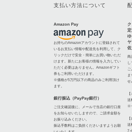
支払い方法について
@uraraka 2026年7月11日 10:30
暑い。熱中症に気をつけましょう。電
気代高いけど、エアコンを適切に使い
Amazon Pay
ク
ましょう。
定
ゆ
ヤ
お持ちのAmazonアカウントに登録されて
@uraraka 2026年7月6日 12:47
佐
いるお支払い情報や配送先を利用して、ク
ROKSAN K3をアップ。音に対して中古
リックだけで安全・簡単にお買い物いただ
相場が安すぎなんですよね。倍はして
商
けます。新たにお客様の情報を入力してい
いい気がするけどなぁ。質と値段が比
し
ただく必要はありません。Amazonギフト
例しないのもまあオーディオの面白い
ご
券もご利用いただけます。
ところでもありますけどね
ま
※価格が5万円以下の商品のみご利用頂け
せ
ます。
@uraraka 2026年7月4日 13:20
【
銀行振込（PayPay銀行）
Harbeth HL-P3ES-2 アップしました。
送
そのままですがまさにハーベス風LS3/5
※
ご注文確認後に、メールで当店の銀行口座
aという感じ。ロジャースの密度の濃い
をお知らせいたしますので、ご請求金額を
音もよいですが、こちらはより外へ開
【
お振り込みください。
放的に明るく。箱鳴りの良さも活かし
送
振込手数料はご負担くださいますようお願
つつ定位とのバランスも良いですね
7
いいたします。