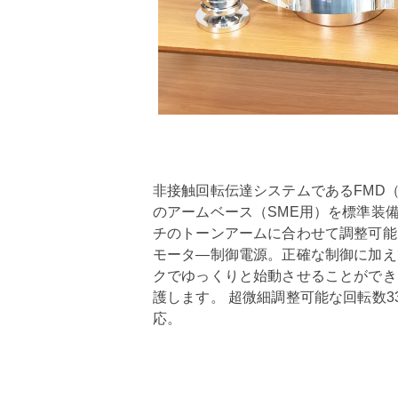
非接触回転伝達システムであるFMD（Fre
のアームベース（SME用）を標準装備
チのトーンアームに合わせて調整可能。電
モータ―制御電源。正確な制御に加え
クでゆっくりと始動させることができ
護します。 超微細調整可能な回転数33
応。