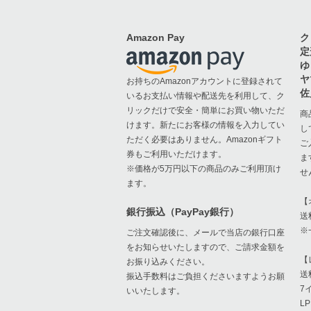
Amazon Pay
ク
定
ゆ
ヤ
お持ちのAmazonアカウントに登録されて
佐
いるお支払い情報や配送先を利用して、ク
リックだけで安全・簡単にお買い物いただ
商
けます。新たにお客様の情報を入力してい
し
ただく必要はありません。Amazonギフト
ご
券もご利用いただけます。
ま
※価格が5万円以下の商品のみご利用頂け
せ
ます。
【
銀行振込（PayPay銀行）
送
※
ご注文確認後に、メールで当店の銀行口座
をお知らせいたしますので、ご請求金額を
【
お振り込みください。
送
振込手数料はご負担くださいますようお願
7
いいたします。
L