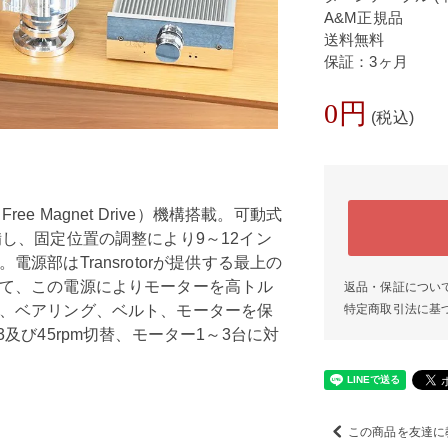
A&M正規品
送料無料
保証：3ヶ月
0円
(税込)
e Magnet Drive）機構搭載。可動式
し、固定位置の調整により9～12イン
源部はTransrotorが提供する最上の
て、この電源によりモーターを高トル
返品・保証につい
、ベアリング、ベルト、モーターを保
特定商取引法に基
及び45rpm切替、モーター1～3台に対
この商品を友達に