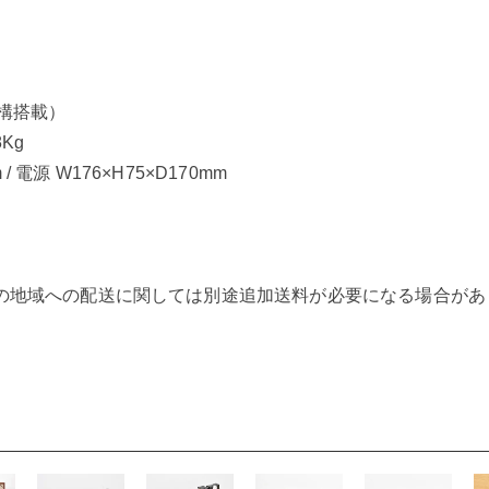
構搭載）
Kg
/ 電源 W176×H75×D170mm
の地域への配送に関しては別途追加送料が必要になる場合があ