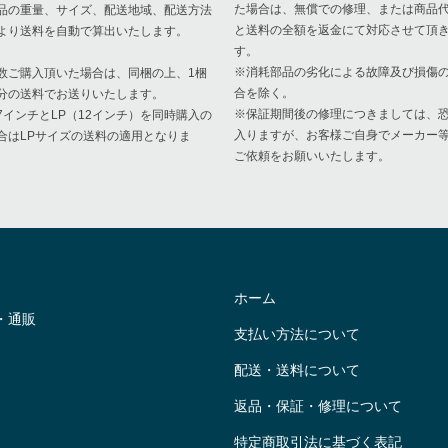
た場合は、無償での修理、または商品
品の重量、サイズ、配送地域、配送方法
と送料の全額を返金にて対応させて頂
より送料を自動で算出いたします。
す。
※消耗部品の劣化による故障及び損傷
数ご購入頂いた場合は、同梱の上、1梱
合を除く。
分の送料でお送りいたします。
※保証期間後の修理につきましては、
7インチとLP（12インチ）を同時購入の
入りますが、お客様ご自身でメーカー
合はLPサイズの送料の適用となりま
ご依頼をお願いいたします。
。
ホーム
・通販
支払い方法について
配送・送料について
返品・保証・修理について
特定商取引法に基づく表記