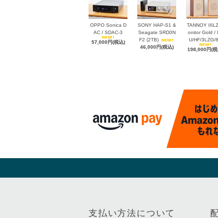
OPPO Sonica D
SONY HAP-S1 &
TANNOY IIIL
AC / SDAC-3
Seagate SRD0N
onitor Gold /
F2 (2TB)
U/HF/3LZG/
57,000円(税込)
46,000円(税込)
198,000円(税
支払い方法について