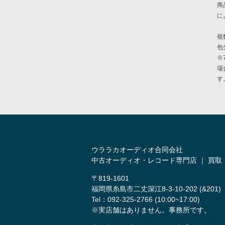
商
に
複
包
※
場
す
ウララカオーディオ合同会社
中古オーディオ・レコード専門店 ｜ 買取
〒819-1601
福岡県糸島市二丈深江8-3-10-202 (&201)
Tel：092-325-2766 (10:00~17:00)
※実店舗はありません。事務所です。