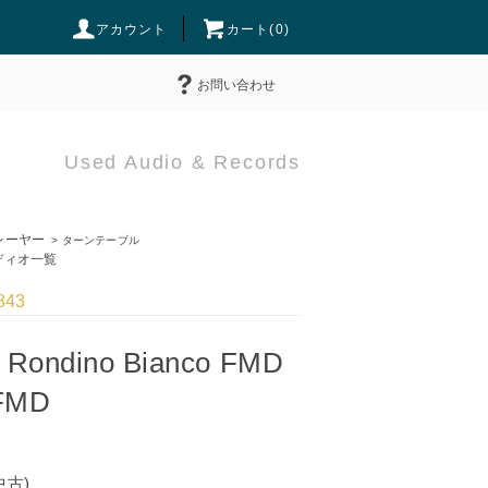
アカウント
カート(
0
)
お問い合わせ
Used Audio & Records
ーヤー
>
ターンテーブル
ィオ一覧
843
r Rondino Bianco FMD
 FMD
中古)