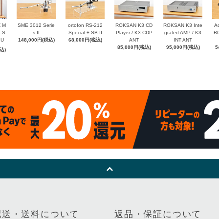
Z M
SME 3012 Serie
ortofon RS-212
ROKSAN K3 CD
ROKSAN K3 Inte
Ac
 LS
s II
Special + SB-II
Player / K3 CDP
grated AMP / K3
RC
8U
148,000円(税込)
68,000円(税込)
ANT
INT ANT
85,000円(税込)
95,000円(税込)
5
込)
配送・送料について
返品・保証について