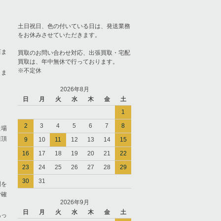
土日祝日、色の付いている日は、発送業務
をお休みさせていただきます。
店ま
買取のお問い合わせ対応、出張買取・宅配
買取は、年中無休で行っております。
※不定休
りま
2026年8月
日
月
火
水
木
金
土
1
2
3
4
5
6
7
8
た場
担頂
9
10
11
12
13
14
15
16
17
18
19
20
21
22
23
24
25
26
27
28
29
30
31
間を
ご確
2026年9月
日
月
火
水
木
金
土
あっ