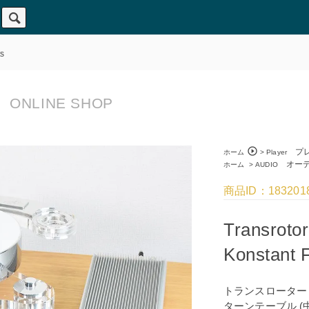
s
ONLINE SHOP
play_circle_outline
プレ
ホーム
>
Player
オーデ
ホーム
>
AUDIO
商品ID：183201
Transroto
Konstant
トランスローター
ターンテーブル (