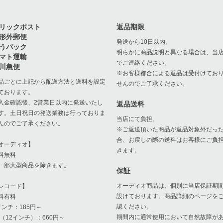
リックポスト
返品期限
形外郵便
発送から10日以内。
うパック
明らかに商品説明と異なる場合は、当
マト運輸
でご連絡ください。
川急便
※お客様都合による返品は受付けてお
品ごとに上記から配送方法と送料を設定
せんのでご了承ください。
ております。
入金確認後、2営業日以内に発送いたし
返品送料
す。土日祝日の発送業務は行っておりま
当店にて負担。
んのでご了承ください。
※ご返送頂いた商品が返品対象外だっ
合、お戻しの際の送料はお客様にご負
オーディオ】
きます。
料無料
一部大型商品を除きます。
保証
オーディオ商品は、個別に当店保証期
レコード】
設けております。商品詳細のページを
料有料
認ください。
インチ：185円～
期間内に通常使用において自然故障が
P（12インチ）：660円～