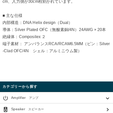
cm、入力側が30cm程割かれています。
■ 主な仕様
内部構造：DNA Helix design（Dual）
導体：Silver Plated OFC（無酸素銅/4N）24AWG × 20本
絶縁体：Composilex ２
端子素材： アンバランスRCA/RCAM6.5MM（ピン：Silver
-Clad OFC/4N シェル：アルミニウム製）
カテゴリーから探す
power_settings_new
Amplifier
アンプ
speaker
Speaker
スピーカー