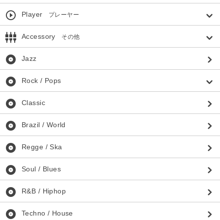
play_circle_outline
Player
プレーヤー
settings_input_component
Accessory
その他
album
Jazz
album
Rock / Pops
album
Classic
album
Brazil / World
album
Regge / Ska
album
Soul / Blues
album
R&B / Hiphop
album
Techno / House