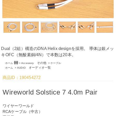
Dual（2組）構造のDNA Helix designを採用。 導体は銀メッ
キOFC（無酸素銅/4N）で本数は20本。
settings_input_component
その他
ホーム
>
Accessory
>
ケーブル
オーディオ一覧
ホーム
>
AUDIO
商品ID：190454272
Wireworld Solstice 7 4.0m Pair
ワイヤーワールド
RCAケーブル（中古）