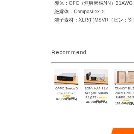
導体：OFC（無酸素銅/4N）21AWG ×
絶縁体：Composilex ２
端子素材：XLR(F)MSVR（ピン：Silve
Recommend
OPPO Sonica D
SONY HAP-S1 &
TANNOY IIIL
AC / SDAC-3
Seagate SRD0N
onitor Gold /
F2 (2TB)
U/HF/3LZG/
57,000円(税込)
46,000円(税込)
198,000円(税