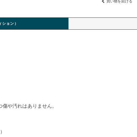
買い物を続ける
ィション）
つ傷や汚れはありません。
d）