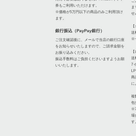
ご
券もご利用いただけます。
ま
※価格が5万円以下の商品のみご利用頂け
せ
ます。
【
銀行振込（PayPay銀行）
送
※
ご注文確認後に、メールで当店の銀行口座
をお知らせいたしますので、ご請求金額を
【
お振り込みください。
送
振込手数料はご負担くださいますようお願
7
いいたします。
L
商
に
複
包
※
場
す