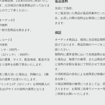
入金確認後、2営業日以内に発送いたし
返品送料
す。土日祝日の発送業務は行っておりま
当店にて負担。
んのでご了承ください。
※ご返送頂いた商品が返品対象外だっ
合、お戻しの際の送料はお客様にご負
オーディオ】
きます。
料無料
一部大型商品を除きます。
保証
オーディオ商品は、個別に当店保証期
レコード】
設けております。商品詳細のページを
料有料
認ください。
インチ：185円～
期間内に通常使用において自然故障が
P（12インチ）：660円～
た場合は、無償での修理、または商品
品の重量、サイズ、配送地域、配送方法
と送料の全額を返金にて対応させて頂
より送料を自動で算出いたします。
す。
※消耗部品の劣化による故障及び損傷
数ご購入頂いた場合は、同梱の上、1梱
合を除く。
分の送料でお送りいたします。
※保証期間後の修理につきましては、
7インチとLP（12インチ）を同時購入の
入りますが、お客様ご自身でメーカー
合はLPサイズの送料の適用となりま
ご依頼をお願いいたします。
。