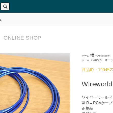
s
ONLINE SHOP
settings_input_component
ホーム
>
Accessory
オーデ
ホーム
>
AUDIO
商品ID：190452
Wireworld
ワイヤーワールド
XLR→RCAケー
正規品