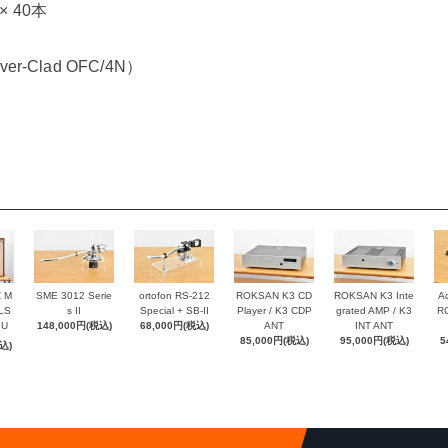
 40本
r-Clad OFC/4N）
Z M
SME 3012 Serie
ortofon RS-212
ROKSAN K3 CD
ROKSAN K3 Inte
Ac
 LS
s II
Special + SB-II
Player / K3 CDP
grated AMP / K3
RC
8U
148,000円(税込)
68,000円(税込)
ANT
INT ANT
85,000円(税込)
95,000円(税込)
5
込)