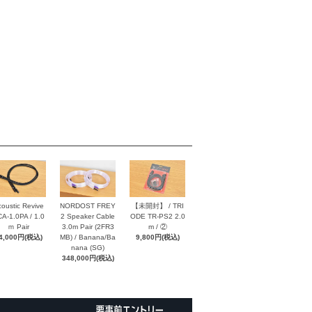
oustic Revive
NORDOST FREY
【未開封】 / TRI
A-1.0PA / 1.0
2 Speaker Cable
ODE TR-PS2 2.0
ｍ Pair
3.0m Pair (2FR3
m / ②
4,000円(税込)
MB) / Banana/Ba
9,800円(税込)
nana (SG)
348,000円(税込)