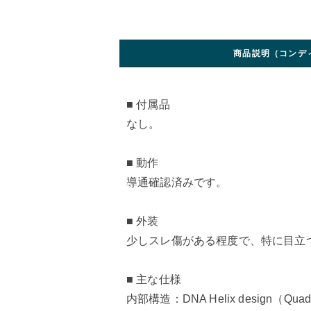
商品説明（コンデ
■ 付属品
なし。
■ 動作
導通確認済みです。
■ 外装
少しスレ傷がある程度で、特に目立
■ 主な仕様
内部構造：DNA Helix design（Qua