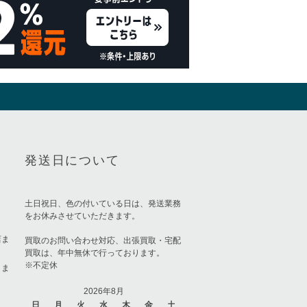
発送日について
土日祝日、色の付いている日は、発送業務
をお休みさせていただきます。
店ま
買取のお問い合わせ対応、出張買取・宅配
買取は、年中無休で行っております。
※不定休
りま
2026年8月
日
月
火
水
木
金
土