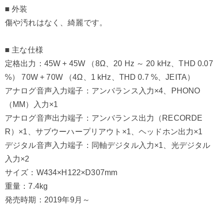
■ 外装
傷や汚れはなく、綺麗です。
■ 主な仕様
定格出力：45W + 45W （8Ω、20 Hz ～ 20 kHz、THD 0.07
%） 70W + 70W （4Ω、1 kHz、THD 0.7 %、JEITA）
アナログ音声入力端子：アンバランス入力×4、PHONO
（MM）入力×1
アナログ音声出力端子：アンバランス出力（RECORDE
R）×1、サブウーハープリアウト×1、ヘッドホン出力×1
デジタル音声入力端子：同軸デジタル入力×1、光デジタル
入力×2
サイズ：W434×H122×D307mm
重量：7.4kg
発売時期：2019年9月～