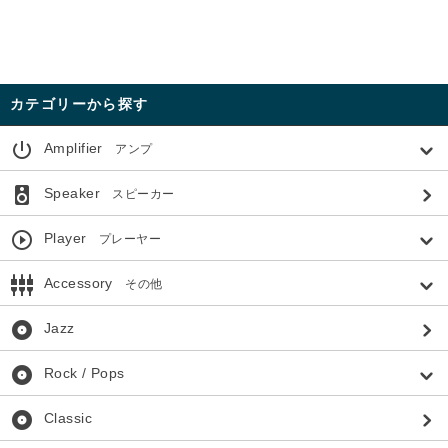
カテゴリーから探す
power_settings_new
Amplifier
アンプ
speaker
Speaker
スピーカー
play_circle_outline
Player
プレーヤー
settings_input_component
Accessory
その他
album
Jazz
album
Rock / Pops
album
Classic