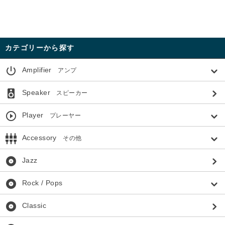
カテゴリーから探す
power_settings_new
Amplifier
アンプ
speaker
Speaker
スピーカー
play_circle_outline
Player
プレーヤー
settings_input_component
Accessory
その他
album
Jazz
album
Rock / Pops
album
Classic