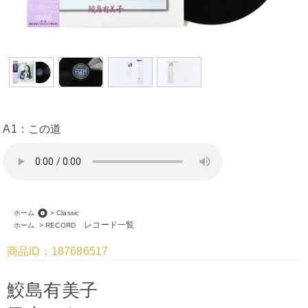
A1：この道
album
ホーム
>
Classic
レコード一覧
ホーム
>
RECORD
商品ID：187686517
鮫島有美子