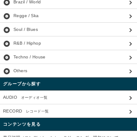
album
Brazil / World
album
Regge / Ska
album
Soul / Blues
album
R&B / Hiphop
album
Techno / House
album
Others
グループから探す
AUDIO
オーディオ一覧
RECORD
レコード一覧
コンテンツを見る