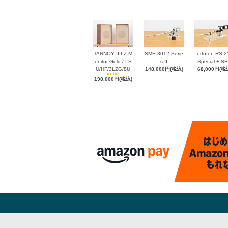
TANNOY IIILZ M
SME 3012 Serie
ortofon RS-2
onitor Gold / LS
s II
Special + SB-
U/HF/3LZG/8U
148,000円(税込)
68,000円(税
198,000円(税込)