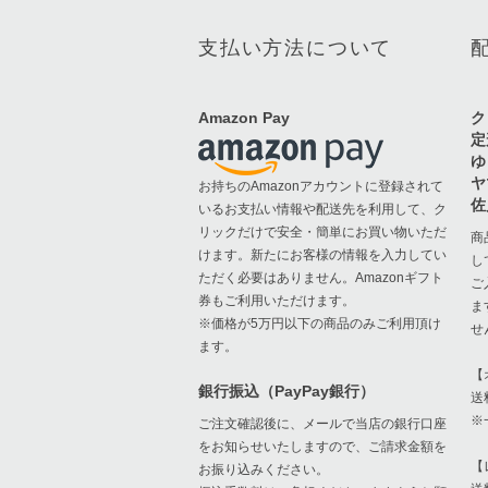
支払い方法について
Amazon Pay
ク
定
ゆ
ヤ
お持ちのAmazonアカウントに登録されて
佐
いるお支払い情報や配送先を利用して、ク
リックだけで安全・簡単にお買い物いただ
商
けます。新たにお客様の情報を入力してい
し
ただく必要はありません。Amazonギフト
ご
券もご利用いただけます。
ま
※価格が5万円以下の商品のみご利用頂け
せ
ます。
【
銀行振込（PayPay銀行）
送
※
ご注文確認後に、メールで当店の銀行口座
をお知らせいたしますので、ご請求金額を
【
お振り込みください。