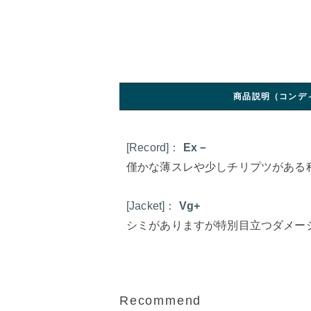
商品説明（コンデ
[Record]：
Ex－
僅かな薄スレや少しチリプツがある
[Jacket]：
Vg+
シミがありますが特別目立つダメー
Recommend