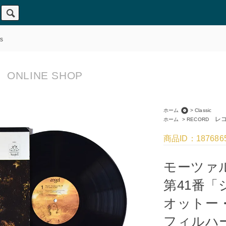
s
ONLINE SHOP
album
ホーム
>
Classic
レコ
ホーム
>
RECORD
商品ID：187686
モーツァル
第41番「
オットー
フィルハ