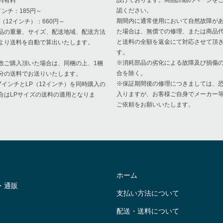
設けております。商品詳細のページを
料有料
認ください。
インチ：185円～
期間内に通常使用において自然故障が
P（12インチ）：660円～
た場合は、無償での修理、または商品
品の重量、サイズ、配送地域、配送方法
と送料の全額を返金にて対応させて頂
より送料を自動で算出いたします。
す。
※消耗部品の劣化による故障及び損傷
数ご購入頂いた場合は、同梱の上、1梱
合を除く。
分の送料でお送りいたします。
※保証期間後の修理につきましては、
7インチとLP（12インチ）を同時購入の
入りますが、お客様ご自身でメーカー
合はLPサイズの送料の適用となりま
ご依頼をお願いいたします。
。
ホーム
・通販
支払い方法について
配送・送料について