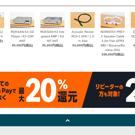
12
ROKSAN K3 CD
ROKSAN K3 Inte
Acoustic Revive
NORDOST FREY
【
II
Player / K3 CDP
grated AMP / K3
RCA-1.0PA / 1.0
2 Speaker Cable
OD
込)
ANT
INT ANT
ｍ Pair
3.0m Pair (2FR3
85,000円(税込)
95,000円(税込)
54,000円(税込)
MB) / Banana/Ba
nana (SG)
348,000円(税込)