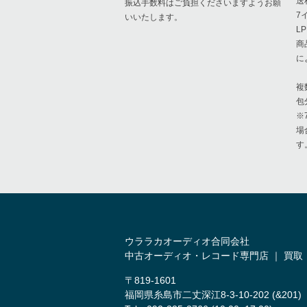
送
振込手数料はご負担くださいますようお願
7
いいたします。
L
商
に
複
包
※
場
す
ウララカオーディオ合同会社
中古オーディオ・レコード専門店 ｜ 買取
〒819-1601
福岡県糸島市二丈深江8-3-10-202 (&201)