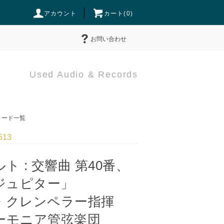
アカウント
カート(
0
)
お問い合わせ
Used Audio & Records
ード一覧
513
ト : 交響曲 第40番、
ジュピター」
・クレンペラー指揮
ーモニア管弦楽団