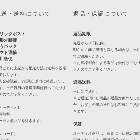
配送・送料について
返品・保証について
リックポスト
返品期限
形外郵便
発送から10日以内。
うパック
明らかに商品説明と異なる場合は、当
マト運輸
でご連絡ください。
川急便
※お客様都合による返品は受付けてお
品ごとに上記から配送方法と送料を設定
せんのでご了承ください。
ております。
入金確認後、2営業日以内に発送いたし
返品送料
す。土日祝日の発送業務は行っておりま
当店にて負担。
んのでご了承ください。
※ご返送頂いた商品が返品対象外だっ
合、お戻しの際の送料はお客様にご負
オーディオ】
きます。
料無料
一部大型商品を除きます。
保証
オーディオ商品は、個別に当店保証期
レコード】