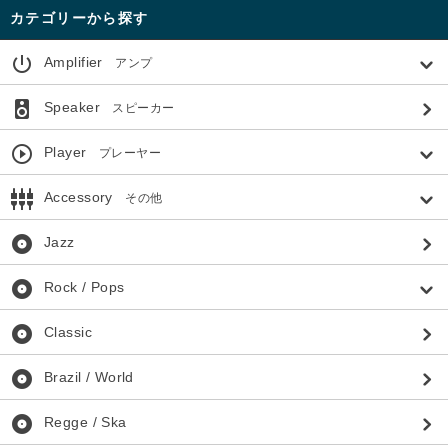
カテゴリーから探す
power_settings_new
Amplifier
アンプ
speaker
Speaker
スピーカー
play_circle_outline
Player
プレーヤー
settings_input_component
Accessory
その他
album
Jazz
album
Rock / Pops
album
Classic
album
Brazil / World
album
Regge / Ska