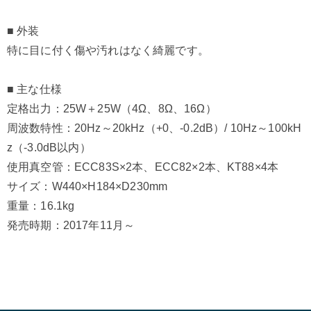
■ 外装
特に目に付く傷や汚れはなく綺麗です。
■ 主な仕様
定格出力：25W＋25W（4Ω、8Ω、16Ω）
周波数特性：20Hz～20kHz（+0、-0.2dB）/ 10Hz～100kH
z（-3.0dB以内）
使用真空管：ECC83S×2本、ECC82×2本、KT88×4本
サイズ：W440×H184×D230mm
重量：16.1kg
発売時期：2017年11月～