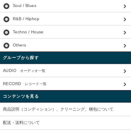
album
Soul / Blues
album
R&B / Hiphop
album
Techno / House
album
Others
グループから探す
AUDIO
オーディオ一覧
RECORD
レコード一覧
コンテンツを見る
商品説明（コンディション）、クリーニング、梱包について
配送・送料について