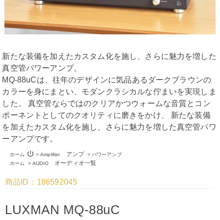
新たな装備を加えたカスタム化を施し、さらに魅力を増した
真空管パワーアンプ。
MQ-88uCは、往年のデザインに気品あるダークブラウンの
カラーを身にまとい、モダンクラシカルな佇まいを実現しま
した。 真空管ならではのクリアかつウォームな音質とコン
ポーネントとしてのクオリティに磨きをかけ、 新たな装備
を加えたカスタム化を施し、さらに魅力を増した真空管パワ
ーアンプです。
power_settings_new
アンプ
ホーム
>
Amplifier
>
パワーアンプ
オーディオ一覧
ホーム
>
AUDIO
商品ID：186592045
LUXMAN MQ-88uC