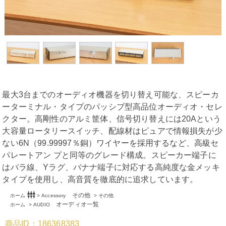
最大3台までのオーディオ機器を切り替え可能な、スピーカ
ーターミナル・タイプのパッシブ型高品位オーディオ・セレ
クター。高剛性のアルミ筐体、信号切り替えには20Aという
大容量ロータリースイッチ、配線材はピュアで情報損失が少
ない6N（99.99997％銅）ワイヤーを採用するなど、高級セ
パレートアン プと同等のグレード構成。スピーカー端子に
はバラ線、Yラグ、バナナ端子に対応する高純度な金メッキ
タイプを使用し、高音質を徹底的に追求しています。
settings_input_component
その他
ホーム
>
Accessory
>
その他
オーディオ一覧
ホーム
>
AUDIO
商品ID：186368383