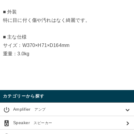
■ 外装
特に目に付く傷や汚れはなく綺麗です。
■ 主な仕様
サイズ：W370×H71×D164mm
重量：3.0kg
カテゴリーから探す
power_settings_new
Amplifier
アンプ
speaker
Speaker
スピーカー