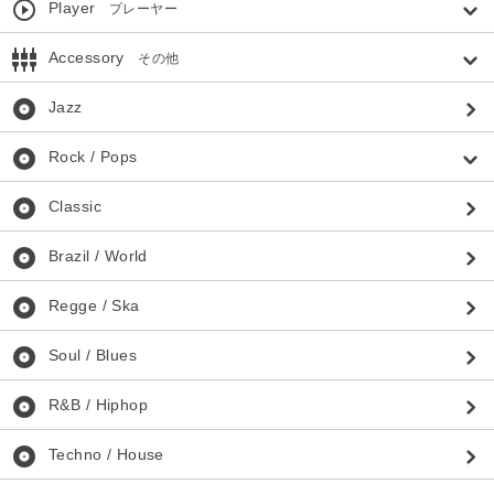
play_circle_outline
Player
プレーヤー
settings_input_component
Accessory
その他
album
Jazz
album
Rock / Pops
album
Classic
album
Brazil / World
album
Regge / Ska
album
Soul / Blues
album
R&B / Hiphop
album
Techno / House