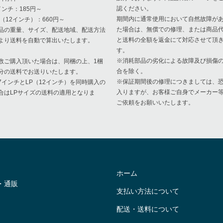
認ください。
インチ：185円～
期間内に通常使用において自然故障が
P（12インチ）：660円～
た場合は、無償での修理、または商品
品の重量、サイズ、配送地域、配送方法
と送料の全額を返金にて対応させて頂
より送料を自動で算出いたします。
す。
※消耗部品の劣化による故障及び損傷
数ご購入頂いた場合は、同梱の上、1梱
合を除く。
分の送料でお送りいたします。
※保証期間後の修理につきましては、
7インチとLP（12インチ）を同時購入の
入りますが、お客様ご自身でメーカー
合はLPサイズの送料の適用となりま
ご依頼をお願いいたします。
。
ホーム
・通販
支払い方法について
配送・送料について