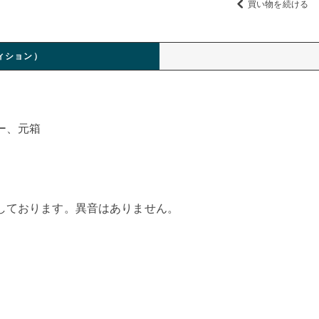
買い物を続ける
ィション）
ー、元箱
しております。異音はありません。