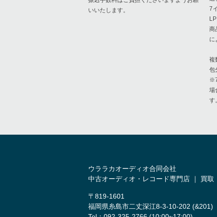
振込手数料はご負担くださいますようお願
7
いいたします。
L
商
に
複
包
※
場
す
ウララカオーディオ合同会社
中古オーディオ・レコード専門店 ｜ 買取
〒819-1601
福岡県糸島市二丈深江8-3-10-202 (&201)
Tel：092-325-2766 (10:00~17:00)