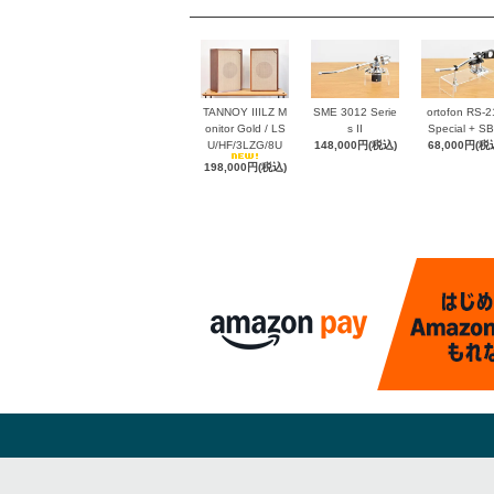
TANNOY IIILZ M
SME 3012 Serie
ortofon RS-2
onitor Gold / LS
s II
Special + SB-
U/HF/3LZG/8U
148,000円(税込)
68,000円(税
198,000円(税込)