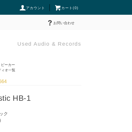
アカウント
カート(
0
)
お問い合わせ
Used Audio & Records
ピーカー
ィオ一覧
664
stic HB-1
ック
）