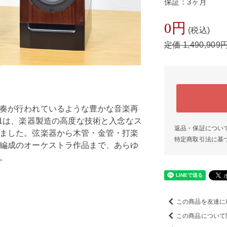
保証：3ヶ月
0円
(税込)
定価 1,490,909
奏が行われているような豊かな音楽再
cHB-1は、楽器製造の高度な技術と入念なス
返品・保証につい
ました。弦楽器から木管・金管・打楽
特定商取引法に基
編成のオーケストラ作品まで、あらゆ
。
この商品を友達に
この商品について