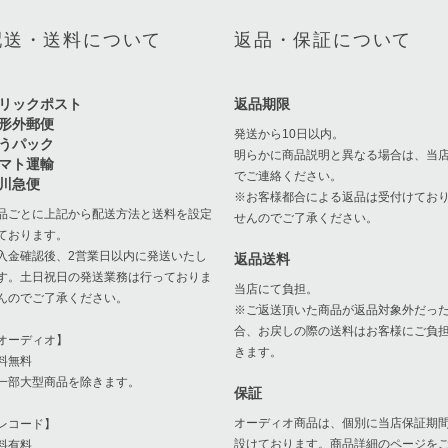
配送・送料について
返品・保証について
リックポスト
返品期限
形外郵便
発送から10日以内。
うパック
明らかに商品説明と異なる場合は、当
マト運輸
でご連絡ください。
川急便
※お客様都合による返品は受付けてお
品ごとに上記から配送方法と送料を設定
せんのでご了承ください。
ております。
入金確認後、2営業日以内に発送いたし
返品送料
す。土日祝日の発送業務は行っておりま
当店にて負担。
んのでご了承ください。
※ご返送頂いた商品が返品対象外だっ
合、お戻しの際の送料はお客様にご負
オーディオ】
きます。
料無料
一部大型商品を除きます。
保証
オーディオ商品は、個別に当店保証期
レコード】
設けております。商品詳細のページを
料有料