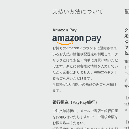
支払い方法について
Amazon Pay
ク
定
ゆ
ヤ
お持ちのAmazonアカウントに登録されて
佐
いるお支払い情報や配送先を利用して、ク
リックだけで安全・簡単にお買い物いただ
商
けます。新たにお客様の情報を入力してい
し
ただく必要はありません。Amazonギフト
ご
券もご利用いただけます。
ま
※価格が5万円以下の商品のみご利用頂け
せ
ます。
【
銀行振込（PayPay銀行）
送
※
ご注文確認後に、メールで当店の銀行口座
をお知らせいたしますので、ご請求金額を
【
お振り込みください。
送