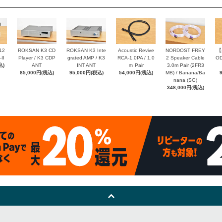
12
ROKSAN K3 CD
ROKSAN K3 Inte
Acoustic Revive
NORDOST FREY
【
II
Player / K3 CDP
grated AMP / K3
RCA-1.0PA / 1.0
2 Speaker Cable
OD
込)
ANT
INT ANT
ｍ Pair
3.0m Pair (2FR3
85,000円(税込)
95,000円(税込)
54,000円(税込)
MB) / Banana/Ba
nana (SG)
348,000円(税込)