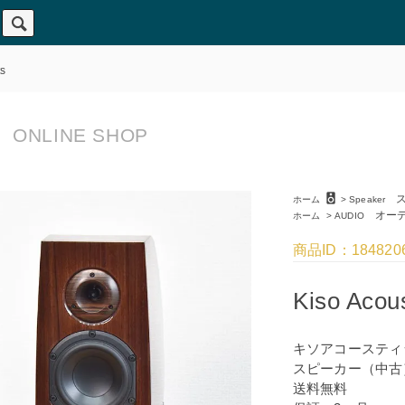
s
ONLINE SHOP
speaker
ス
ホーム
>
Speaker
オーデ
ホーム
>
AUDIO
商品ID：184820
Kiso Acou
キソアコースティ
スピーカー（中古
送料無料