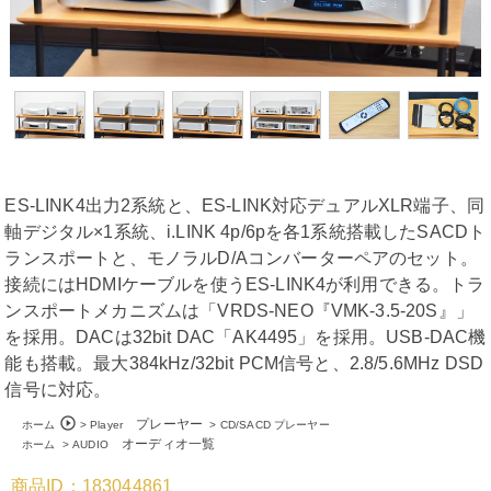
ES-LINK4出力2系統と、ES-LINK対応デュアルXLR端子、同
軸デジタル×1系統、i.LINK 4p/6pを各1系統搭載したSACDト
ランスポートと、モノラルD/Aコンバーターペアのセット。
接続にはHDMIケーブルを使うES-LINK4が利用できる。トラ
ンスポートメカニズムは「VRDS-NEO『VMK-3.5-20S』」
を採用。DACは32bit DAC「AK4495」を採用。USB-DAC機
能も搭載。最大384kHz/32bit PCM信号と、2.8/5.6MHz DSD
信号に対応。
play_circle_outline
プレーヤー
ホーム
>
Player
>
CD/SACD プレーヤー
オーディオ一覧
ホーム
>
AUDIO
商品ID：183044861