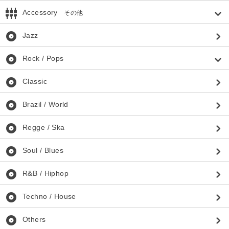
settings_input_component
Accessory
その他
album
Jazz
album
Rock / Pops
album
Classic
album
Brazil / World
album
Regge / Ska
album
Soul / Blues
album
R&B / Hiphop
album
Techno / House
album
Others