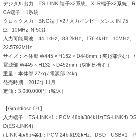
デジタル出力：ES-LINKI端子×2系統、XLR端子×2系統、R
CA端子：1系統
クロック入力：BNC端子×2 / 入力インピーダンス IN 75
Ω、10MHz IN 50Ω
入力可能周波：44.1kHz、88.2kHz、176.4kHz、10MHz、
22.5792MHz
サイズ：本体部 W445 × H162 × D448mm（突起部含む） /
電源部 W445 × H132 × D452mm（突起部含む）
重量：本体部 27kg / 電源部 24kg
発売時期：2013年11月
定価：3,080,000円（税込）
【Grandioso D1】
入力端子：ES-LINK×1：PCM 48bit/384kHz(ES-LINK4) DS
D(ES-LINK4)
i.LINK 4p/6p×各1：PCM 24bit/192kHz、DSD USB×1：P