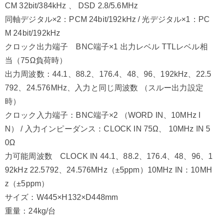
CM 32bit/384kHz 、 DSD 2.8/5.6MHz
同軸デジタル×2：PCM 24bit/192kHz / 光デジタル×1：PC
M 24bit/192kHz
クロック出力端子 BNC端子×1 出力レベル TTLレベル相
当（75Ω負荷時）
出力周波数：44.1、88.2、176.4、48、96、192kHz、22.5
792、24.576MHz、入力と同じ周波数 （スルー出力設定
時）
クロック入力端子：BNC端子×2 （WORD IN、10MHz I
N） / 入力インピーダンス：CLOCK IN 75Ω、 10MHz IN 5
0Ω
力可能周波数 CLOCK IN 44.1、88.2、176.4、48、96、1
92kHz 22.5792、24.576MHz（±5ppm）10MHz IN：10MH
z（±5ppm）
サイズ：W445×H132×D448mm
重量：24kg/台