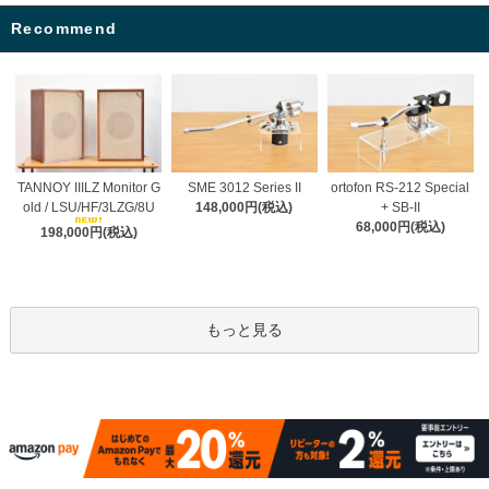
Recommend
TANNOY IIILZ Monitor G
SME 3012 Series II
ortofon RS-212 Special
old / LSU/HF/3LZG/8U
148,000円(税込)
+ SB-II
68,000円(税込)
198,000円(税込)
もっと見る