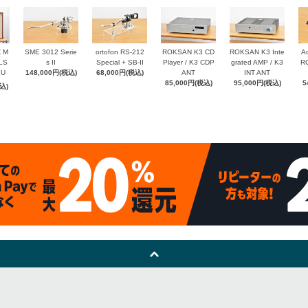
Z M
SME 3012 Serie
ortofon RS-212
ROKSAN K3 CD
ROKSAN K3 Inte
Ac
 LS
s II
Special + SB-II
Player / K3 CDP
grated AMP / K3
RC
8U
148,000円(税込)
68,000円(税込)
ANT
INT ANT
85,000円(税込)
95,000円(税込)
5
込)