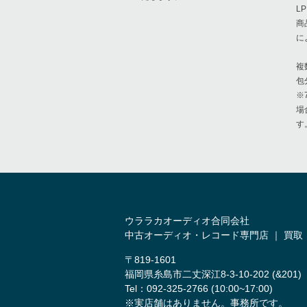
L
商
に
複
包
※
場
す
ウララカオーディオ合同会社
中古オーディオ・レコード専門店 ｜ 買取
〒819-1601
福岡県糸島市二丈深江8-3-10-202 (&201)
Tel：092-325-2766 (10:00~17:00)
※実店舗はありません。事務所です。