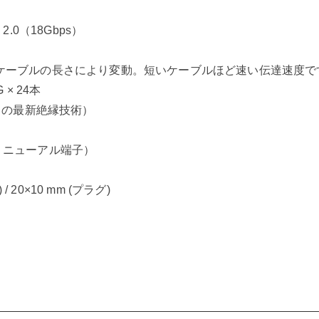
 2.0（18Gbps）
bps ※ケーブルの長さにより変動。短いケーブルほど速い伝達速度
G × 24本
s 7 の最新絶縁技術）
7 のリニューアル端子）
/ 20×10 mm (プラグ)