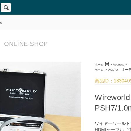
s
ONLINE SHOP
settings_input_component
ホーム
>
Accessory
オーデ
ホーム
>
AUDIO
商品ID：183040
Wireworld 
PSH7/1.0
ワイヤーワールド
HDMIケーブル（