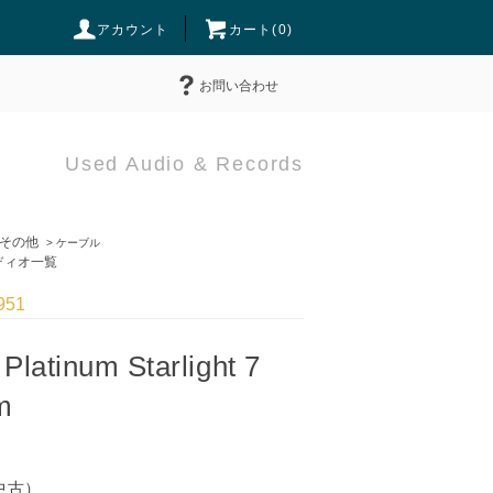
アカウント
カート(
0
)
お問い合わせ
Used Audio & Records
その他
>
ケーブル
ィオ一覧
951
Platinum Starlight 7
m
中古）