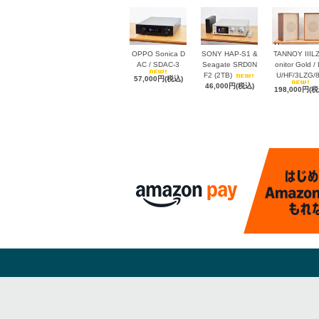
OPPO Sonica D
SONY HAP-S1 &
TANNOY IIIL
AC / SDAC-3
Seagate SRD0N
onitor Gold /
F2 (2TB)
U/HF/3LZG/
57,000円(税込)
46,000円(税込)
198,000円(税