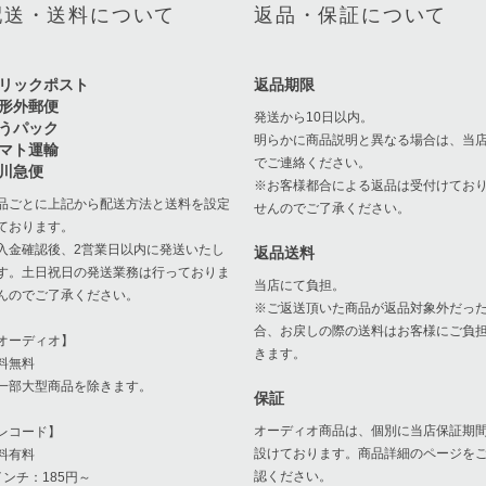
配送・送料について
返品・保証について
リックポスト
返品期限
形外郵便
発送から10日以内。
うパック
明らかに商品説明と異なる場合は、当
マト運輸
でご連絡ください。
川急便
※お客様都合による返品は受付けてお
品ごとに上記から配送方法と送料を設定
せんのでご了承ください。
ております。
入金確認後、2営業日以内に発送いたし
返品送料
す。土日祝日の発送業務は行っておりま
当店にて負担。
んのでご了承ください。
※ご返送頂いた商品が返品対象外だっ
合、お戻しの際の送料はお客様にご負
オーディオ】
きます。
料無料
一部大型商品を除きます。
保証
オーディオ商品は、個別に当店保証期
レコード】
設けております。商品詳細のページを
料有料
認ください。
インチ：185円～