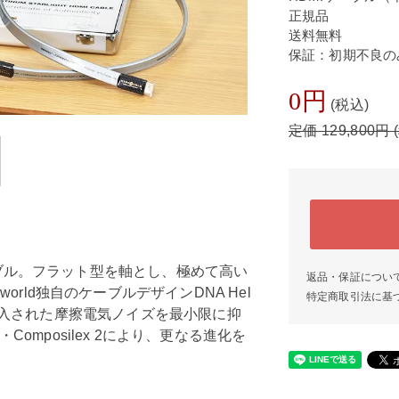
正規品
送料無料
保証：初期不良の
0円
(税込)
定価 129,800円 
Iケーブル。フラット型を軸とし、極めて高い
返品・保証につい
orld独自のケーブルデザインDNA Hel
特定商取引法に基
ries7で導入された摩擦電気ノイズを最小限に抑
omposilex 2により、更なる進化を