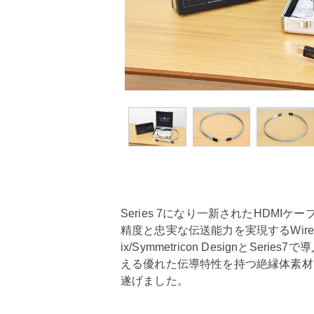
Series 7になり一新されたHDM
精度と忠実な伝送能力を実現するWirew
ix/Symmetricon DesignとSe
える優れた伝導特性を持つ絶縁体素材・C
遂げました。