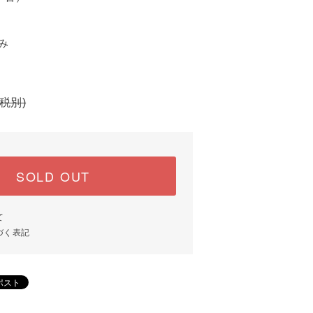
み
(税別)
SOLD OUT
て
づく表記