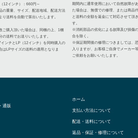
期間内に通常使用において自然故障が
P（12インチ）：660円～
た場合は、無償での修理、または商品
品の重量、サイズ、配送地域、配送方法
と送料の全額を返金にて対応させて頂
より送料を自動で算出いたします。
す。
※消耗部品の劣化による故障及び損傷
数ご購入頂いた場合は、同梱の上、1梱
合を除く。
分の送料でお送りいたします。
※保証期間後の修理につきましては、
7インチとLP（12インチ）を同時購入の
入りますが、お客様ご自身でメーカー
合はLPサイズの送料の適用となりま
ご依頼をお願いいたします。
。
ホーム
・通販
支払い方法について
配送・送料について
返品・保証・修理について