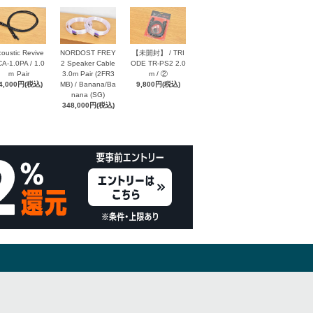
oustic Revive
NORDOST FREY
【未開封】 / TRI
A-1.0PA / 1.0
2 Speaker Cable
ODE TR-PS2 2.0
ｍ Pair
3.0m Pair (2FR3
m / ②
4,000円(税込)
MB) / Banana/Ba
9,800円(税込)
nana (SG)
348,000円(税込)