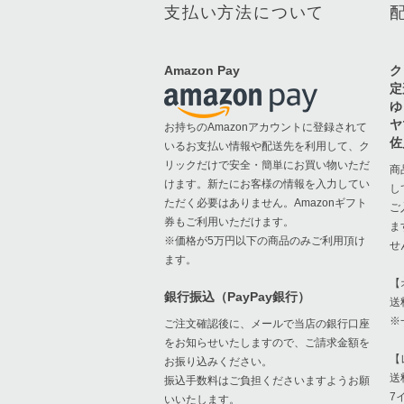
支払い方法について
Amazon Pay
ク
定
ゆ
ヤ
お持ちのAmazonアカウントに登録されて
佐
いるお支払い情報や配送先を利用して、ク
リックだけで安全・簡単にお買い物いただ
商
けます。新たにお客様の情報を入力してい
し
ただく必要はありません。Amazonギフト
ご
券もご利用いただけます。
ま
※価格が5万円以下の商品のみご利用頂け
せ
ます。
【
銀行振込（PayPay銀行）
送
※
ご注文確認後に、メールで当店の銀行口座
をお知らせいたしますので、ご請求金額を
【
お振り込みください。
送
振込手数料はご負担くださいますようお願
7
いいたします。