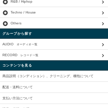
album
R&B / Hiphop
album
Techno / House
album
Others
グループから探す
AUDIO
オーディオ一覧
RECORD
レコード一覧
コンテンツを見る
商品説明（コンディション）、クリーニング、梱包について
配送・送料について
支払い方法について