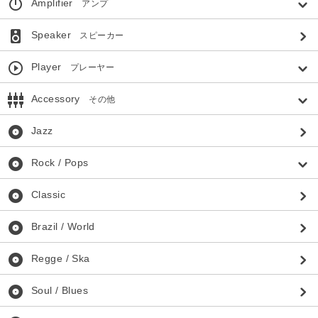
power_settings_new
Amplifier
アンプ
speaker
Speaker
スピーカー
play_circle_outline
Player
プレーヤー
settings_input_component
Accessory
その他
album
Jazz
album
Rock / Pops
album
Classic
album
Brazil / World
album
Regge / Ska
album
Soul / Blues