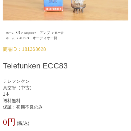
power_settings_new
アンプ
ホーム
>
Amplifier
>
真空管
オーディオ一覧
ホーム
>
AUDIO
商品ID：181368628
Telefunken ECC83
テレフンケン
真空管（中古）
1本
送料無料
保証：初期不良のみ
0円
(税込)