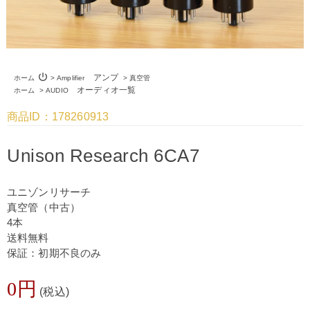
power_settings_new
アンプ
ホーム
>
Amplifier
>
真空管
オーディオ一覧
ホーム
>
AUDIO
商品ID：178260913
Unison Research 6CA7
ユニゾンリサーチ
真空管（中古）
4本
送料無料
保証：初期不良のみ
0円
(税込)