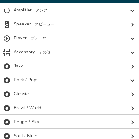
power_settings_new
Amplifier
アンプ
speaker
Speaker
スピーカー
play_circle_outline
Player
プレーヤー
settings_input_component
Accessory
その他
album
Jazz
album
Rock / Pops
album
Classic
album
Brazil / World
album
Regge / Ska
album
Soul / Blues