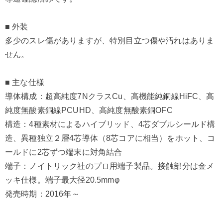
■ 外装
多少のスレ傷がありますが、特別目立つ傷や汚れはありま
せん。
■ 主な仕様
導体構成：超高純度7NクラスCu、高機能純銅線HiFC、高
純度無酸素銅線PCUHD、高純度無酸素銅OFC
構造：4種素材によるハイブリッド、4芯ダブルシールド構
造、異種独立２層4芯導体（8芯コアに相当）をホット、コ
ールドに2芯ずつ端末に対角結合
端子：ノイトリック社のプロ用端子製品。接触部分は金メ
ッキ仕様。端子最大径20.5mmφ
発売時期：2016年～