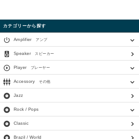
カテゴリーから探す
power_settings_new
Amplifier
アンプ
speaker
Speaker
スピーカー
play_circle_outline
Player
プレーヤー
settings_input_component
Accessory
その他
album
Jazz
album
Rock / Pops
album
Classic
album
Brazil / World