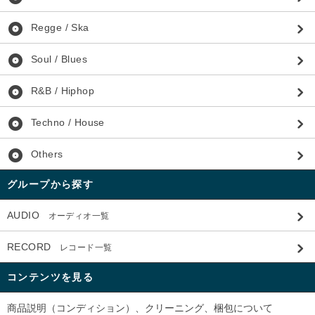
album
Regge / Ska
album
Soul / Blues
album
R&B / Hiphop
album
Techno / House
album
Others
グループから探す
AUDIO
オーディオ一覧
RECORD
レコード一覧
コンテンツを見る
商品説明（コンディション）、クリーニング、梱包について