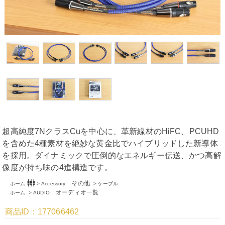
超高純度7NクラスCuを中心に、革新線材のHiFC、PCUHD
を含めた4種素材を絶妙な黄金比でハイブリッドした新導体
を採用。ダイナミックで圧倒的なエネルギー伝送、かつ高解
像度が持ち味の4進構造です。
settings_input_component
その他
ホーム
>
Accessory
>
ケーブル
オーディオ一覧
ホーム
>
AUDIO
商品ID：177066462