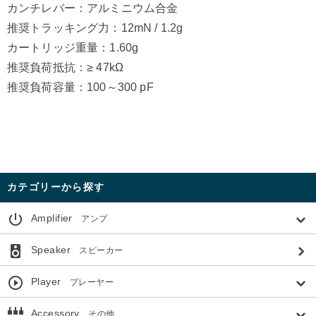
カンチレバー：アルミニウム合金
推奨トラッキング力：12mN / 1.2g
カートリッジ重量：1.60g
推奨負荷抵抗：≥ 47kΩ
推奨負荷容量：100～300 pF
カテゴリーから探す
power_settings_new
Amplifier
アンプ
speaker
Speaker
スピーカー
play_circle_outline
Player
プレーヤー
settings_input_component
Accessory
その他