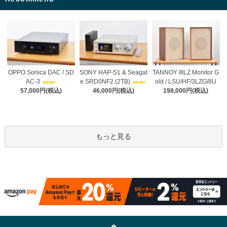
OPPO Sonica DAC / SD
SONY HAP-S1 & Seagat
TANNOY IIILZ Monitor G
AC-3
e SRD0NF2 (2TB)
old / LSU/HF/3LZG/8U
57,000円(税込)
46,000円(税込)
198,000円(税込)
もっと見る