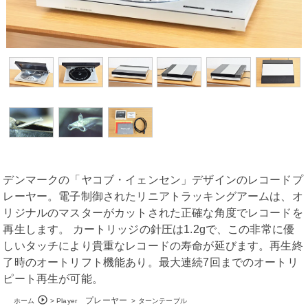
デンマークの「ヤコブ・イェンセン」デザインのレコードプ
レーヤー。電子制御されたリニアトラッキングアームは、オ
リジナルのマスターがカットされた正確な角度でレコードを
再生します。 カートリッジの針圧は1.2gで、この非常に優
しいタッチにより貴重なレコードの寿命が延びます。再生終
了時のオートリフト機能あり。最大連続7回までのオートリ
ピート再生が可能。
play_circle_outline
プレーヤー
ホーム
>
Player
>
ターンテーブル