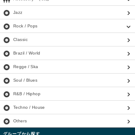
album
Jazz
album
Rock / Pops
album
Classic
album
Brazil / World
album
Regge / Ska
album
Soul / Blues
album
R&B / Hiphop
album
Techno / House
album
Others
グループから探す