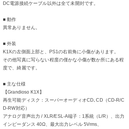
DC電源接続ケーブル以外は全て未開封です。
■ 動作
異常ありません。
■ 外装
K1Xの左側面上部と、PS1の右前角に小傷があります。
その他写真に写らない程度の僅かな小傷が数か所にある程
度で、綺麗です。
■ 主な仕様
【Grandioso K1X】
再生可能ディスク：スーパーオーディオCD､CD（CD-R/C
D-RW対応）
アナログ音声出力 / XLR/ESL-A端子：1系統（L/R）、出力
インピーダンス 40Ω、最大出力レベル 5Vrms、