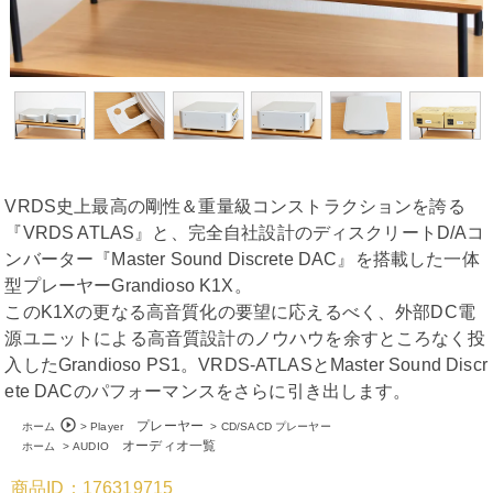
VRDS史上最高の剛性＆重量級コンストラクションを誇る
『VRDS ATLAS』と、完全自社設計のディスクリートD/Aコ
ンバーター『Master Sound Discrete DAC』を搭載した一体
型プレーヤーGrandioso K1X。
このK1Xの更なる高音質化の要望に応えるべく、外部DC電
源ユニットによる高音質設計のノウハウを余すところなく投
入したGrandioso PS1。VRDS-ATLASとMaster Sound Discr
ete DACのパフォーマンスをさらに引き出します。
play_circle_outline
プレーヤー
ホーム
>
Player
>
CD/SACD プレーヤー
オーディオ一覧
ホーム
>
AUDIO
商品ID：176319715