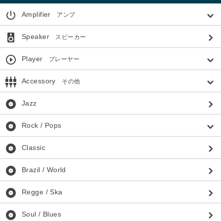
power_settings_new
Amplifier
アンプ
speaker
Speaker
スピーカー
play_circle_outline
Player
プレーヤー
settings_input_component
Accessory
その他
album
Jazz
album
Rock / Pops
album
Classic
album
Brazil / World
album
Regge / Ska
album
Soul / Blues