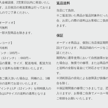
入金確認後、2営業日以内に発送いたし
返品送料
す。土日祝日の発送業務は行っておりま
当店にて負担。
んのでご了承ください。
※ご返送頂いた商品が返品対象外だっ
合、お戻しの際の送料はお客様にご負
オーディオ】
きます。
料無料
一部大型商品を除きます。
保証
オーディオ商品は、個別に当店保証期
レコード】
設けております。商品詳細のページを
料有料
認ください。
インチ：185円～
期間内に通常使用において自然故障が
P（12インチ）：660円～
た場合は、無償での修理、または商品
品の重量、サイズ、配送地域、配送方法
と送料の全額を返金にて対応させて頂
より送料を自動で算出いたします。
す。
※消耗部品の劣化による故障及び損傷
数ご購入頂いた場合は、同梱の上、1梱
合を除く。
分の送料でお送りいたします。
※保証期間後の修理につきましては、
7インチとLP（12インチ）を同時購入の
入りますが、お客様ご自身でメーカー
合はLPサイズの送料の適用となりま
ご依頼をお願いいたします。
。