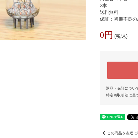
2本
送料無料
保証：初期不良の
0円
(税込)
返品・保証につい
特定商取引法に基
この商品を友達に