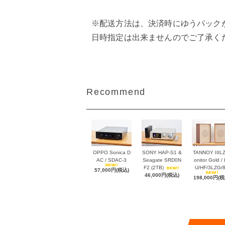
※配送方法は、決済時にゆうパック
日時指定は出来ませんのでご了承く
Recommend
OPPO Sonica D
SONY HAP-S1 &
TANNOY IIIL
AC / SDAC-3
Seagate SRD0N
onitor Gold /
F2 (2TB)
U/HF/3LZG/
57,000円(税込)
46,000円(税込)
198,000円(税