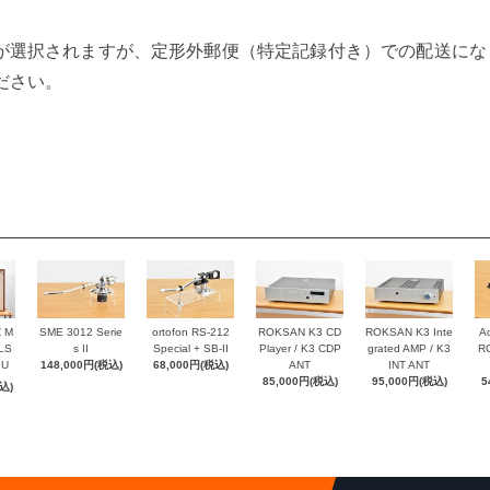
が選択されますが、定形外郵便（特定記録付き）での配送にな
ださい。
Z M
SME 3012 Serie
ortofon RS-212
ROKSAN K3 CD
ROKSAN K3 Inte
Ac
 LS
s II
Special + SB-II
Player / K3 CDP
grated AMP / K3
RC
8U
148,000円(税込)
68,000円(税込)
ANT
INT ANT
85,000円(税込)
95,000円(税込)
5
込)