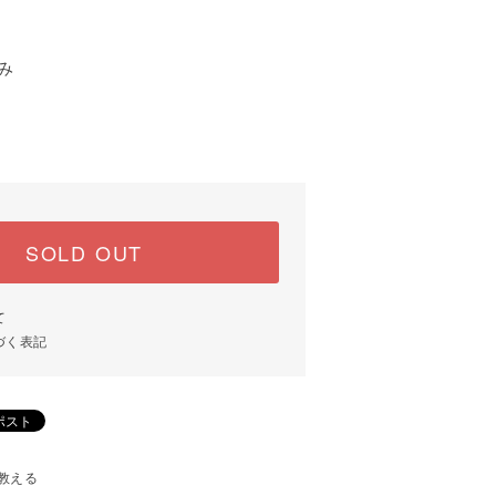
み
SOLD OUT
て
づく表記
教える