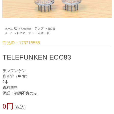
power_settings_new
アンプ
ホーム
>
Amplifier
>
真空管
オーディオ一覧
ホーム
>
AUDIO
商品ID：173715565
TELEFUNKEN ECC83
テレフンケン
真空管（中古）
2本
送料無料
保証：初期不良のみ
0円
(税込)