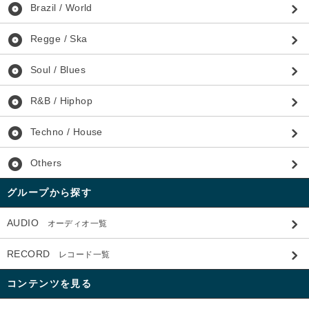
album
Brazil / World
album
Regge / Ska
album
Soul / Blues
album
R&B / Hiphop
album
Techno / House
album
Others
グループから探す
AUDIO
オーディオ一覧
RECORD
レコード一覧
コンテンツを見る