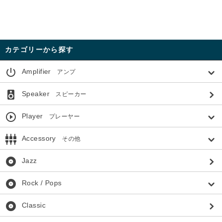
カテゴリーから探す
power_settings_new
Amplifier
アンプ
speaker
Speaker
スピーカー
play_circle_outline
Player
プレーヤー
settings_input_component
Accessory
その他
album
Jazz
album
Rock / Pops
album
Classic