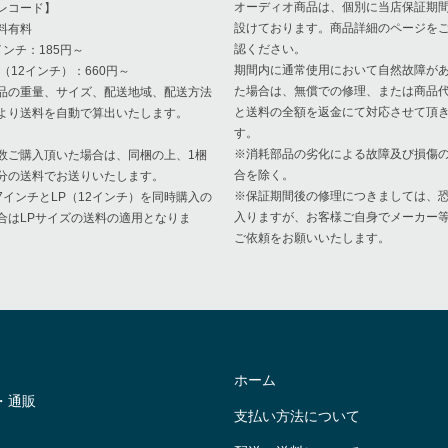
オーディオ商品は、個別に当店保証期
レコード】
設けております。商品詳細のページを
料有料
認ください。
インチ：185円～
期間内に通常使用において自然故障が
P（12インチ）：660円～
た場合は、無償での修理、または商品
品の重量、サイズ、配送地域、配送方法
と送料の全額を返金にて対応させて頂
より送料を自動で算出いたします。
す。
※消耗部品の劣化による故障及び損傷
数ご購入頂いた場合は、同梱の上、1梱
合を除く。
分の送料でお送りいたします。
※保証期間後の修理につきましては、
7インチとLP（12インチ）を同時購入の
入りますが、お客様ご自身でメーカー
合はLPサイズの送料の適用となりま
ご依頼をお願いいたします。
。
ホーム
・通販
支払い方法について