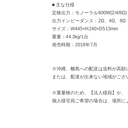
■ 主な仕様
定格出力：モノーラル600W(2/4/8Ω)
出力インピーダンス：2Ω、4Ω、8Ω
サイズ：W445×H240×D513mm
重量：44.3kg/1台
発売時期：2018年7月
※沖縄、離島への配送は送料が高額
または、配達が出来ない地域がござ
※重量物のため、【法人様宛】か、
個人様宅宛ご希望の場合は、場所に