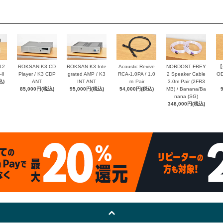
12
ROKSAN K3 CD
ROKSAN K3 Inte
Acoustic Revive
NORDOST FREY
【
II
Player / K3 CDP
grated AMP / K3
RCA-1.0PA / 1.0
2 Speaker Cable
OD
込)
ANT
INT ANT
ｍ Pair
3.0m Pair (2FR3
85,000円(税込)
95,000円(税込)
54,000円(税込)
MB) / Banana/Ba
nana (SG)
348,000円(税込)