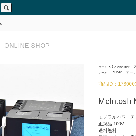
s
ONLINE SHOP
power_settings_new
ア
ホーム
>
Amplifier
オーデ
ホーム
>
AUDIO
商品ID：173000
McIntosh
モノラルパワーア
正規品 100V
送料無料