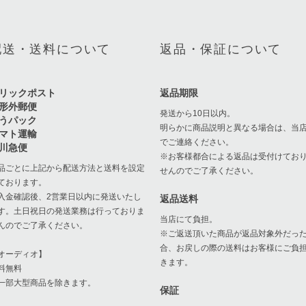
配送・送料について
返品・保証について
リックポスト
返品期限
形外郵便
発送から10日以内。
うパック
明らかに商品説明と異なる場合は、当
マト運輸
でご連絡ください。
川急便
※お客様都合による返品は受付けてお
品ごとに上記から配送方法と送料を設定
せんのでご了承ください。
ております。
入金確認後、2営業日以内に発送いたし
返品送料
す。土日祝日の発送業務は行っておりま
当店にて負担。
んのでご了承ください。
※ご返送頂いた商品が返品対象外だっ
合、お戻しの際の送料はお客様にご負
オーディオ】
きます。
料無料
一部大型商品を除きます。
保証