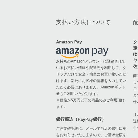
支払い方法について
Amazon Pay
ク
定
ゆ
ヤ
お持ちのAmazonアカウントに登録されて
佐
いるお支払い情報や配送先を利用して、ク
リックだけで安全・簡単にお買い物いただ
商
けます。新たにお客様の情報を入力してい
し
ただく必要はありません。Amazonギフト
ご
券もご利用いただけます。
ま
※価格が5万円以下の商品のみご利用頂け
せ
ます。
【
銀行振込（PayPay銀行）
送
※
ご注文確認後に、メールで当店の銀行口座
をお知らせいたしますので、ご請求金額を