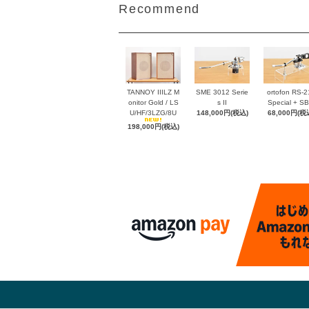
Recommend
TANNOY IIILZ M
SME 3012 Serie
ortofon RS-2
onitor Gold / LS
s II
Special + SB-
U/HF/3LZG/8U
148,000円(税込)
68,000円(税
198,000円(税込)