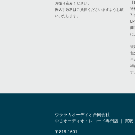
【
お振り込みください。
送
振込手数料はご負担くださいますようお願
7
いいたします。
L
商
に
複
包
※
場
す
ウララカオーディオ合同会社
中古オーディオ・レコード専門店 ｜ 買取
〒819-1601