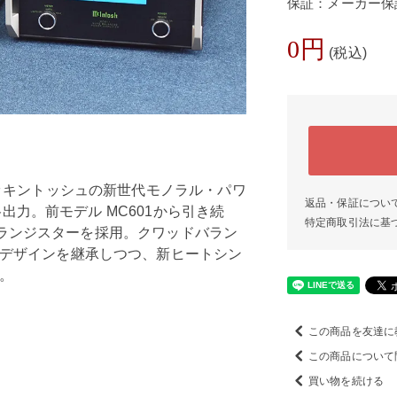
保証：メーカー保
0円
(税込)
マッキントッシュの新世代モノラル・パワ
返品・保証につい
定格出力。前モデル MC601から引き続
特定商取引法に基
出力トランジスターを採用。クワッドバラン
デザインを継承しつつ、新ヒートシン
。
この商品を友達に
この商品について
買い物を続ける