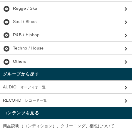
album
Regge / Ska
album
Soul / Blues
album
R&B / Hiphop
album
Techno / House
album
Others
グループから探す
AUDIO
オーディオ一覧
RECORD
レコード一覧
コンテンツを見る
商品説明（コンディション）、クリーニング、梱包について