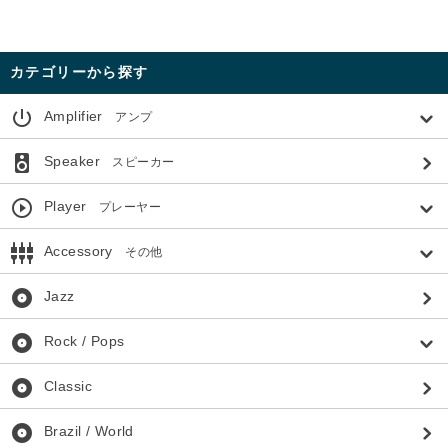
カテゴリーから探す
power_settings_new
Amplifier
アンプ
speaker
Speaker
スピーカー
play_circle_outline
Player
プレーヤー
settings_input_component
Accessory
その他
album
Jazz
album
Rock / Pops
album
Classic
album
Brazil / World