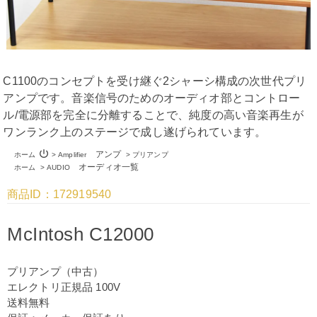
C1100のコンセプトを受け継ぐ2シャーシ構成の次世代プリ
アンプです。音楽信号のためのオーディオ部とコントロー
ル/電源部を完全に分離することで、純度の高い音楽再生が
ワンランク上のステージで成し遂げられています。
power_settings_new
アンプ
ホーム
>
Amplifier
>
プリアンプ
オーディオ一覧
ホーム
>
AUDIO
商品ID：172919540
McIntosh C12000
プリアンプ（中古）
エレクトリ正規品 100V
送料無料