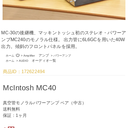
MC-30の後継機、マッキントッシュ初のステレオ・パワーア
ンプMC240のモノラル仕様。 出力管に6L6GCを用いた40W
出力。傾斜のフロントパネルを採用。
power_settings_new
アンプ
ホーム
>
Amplifier
>
パワーアンプ
オーディオ一覧
ホーム
>
AUDIO
商品ID：172622494
McIntosh MC40
真空管モノラルパワーアンプ ペア（中古）
送料無料
保証：1ヶ月