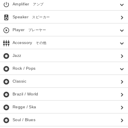
power_settings_new
Amplifier
アンプ
speaker
Speaker
スピーカー
play_circle_outline
Player
プレーヤー
settings_input_component
Accessory
その他
album
Jazz
album
Rock / Pops
album
Classic
album
Brazil / World
album
Regge / Ska
album
Soul / Blues