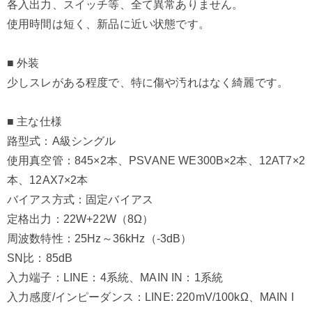
各入出力、スイッチ等、全て異常ありません。
使用時間は短く、新品に近い状態です。
■ 外装
少しスレがある程度で、特に傷や汚れはなく綺麗です。
■ 主な仕様
路型式：A級シングル
使用真空管：845×2本、PSVANE WE300B×2本、12AT7×2
本、12AX7×2本
バイアス方式：固定バイアス
定格出力：22W+22W（8Ω）
周波数特性：25Hz～36kHz（-3dB）
SN比：85dB
入力端子：LINE：4系統、MAIN IN：1系統
入力感度/インピーダンス：LINE: 220mV/100kΩ、MAIN I