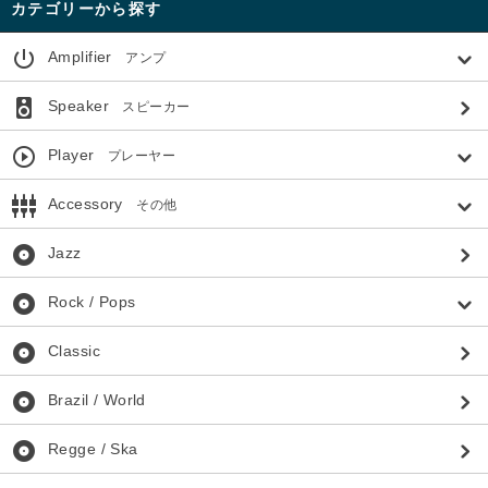
カテゴリーから探す
power_settings_new
Amplifier
アンプ
speaker
Speaker
スピーカー
play_circle_outline
Player
プレーヤー
settings_input_component
Accessory
その他
album
Jazz
album
Rock / Pops
album
Classic
album
Brazil / World
album
Regge / Ska