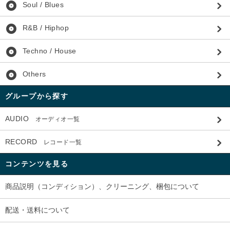
album
Soul / Blues
album
R&B / Hiphop
album
Techno / House
album
Others
グループから探す
AUDIO
オーディオ一覧
RECORD
レコード一覧
コンテンツを見る
商品説明（コンディション）、クリーニング、梱包について
配送・送料について