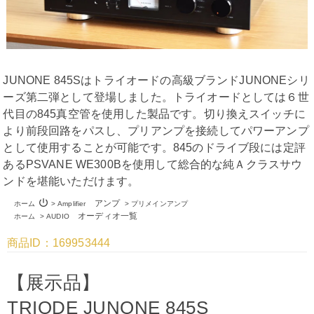
JUNONE 845Sはトライオードの高級ブランドJUNONEシリ
ーズ第二弾として登場しました。トライオードとしては６世
代目の845真空管を使用した製品です。切り換えスイッチに
より前段回路をパスし、プリアンプを接続してパワーアンプ
として使用することが可能です。845のドライブ段には定評
あるPSVANE WE300Bを使用して総合的な純Ａクラスサウ
ンドを堪能いただけます。
power_settings_new
アンプ
ホーム
>
Amplifier
>
プリメインアンプ
オーディオ一覧
ホーム
>
AUDIO
商品ID：169953444
【展示品】
TRIODE JUNONE 845S