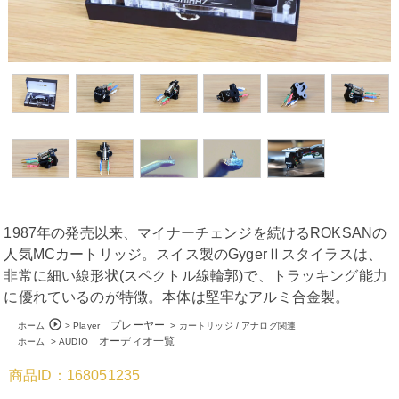
1987年の発売以来、マイナーチェンジを続けるROKSANの
人気MCカートリッジ。スイス製のGygerⅡスタイラスは、
非常に細い線形状(スペクトル線輪郭)で、トラッキング能力
に優れているのが特徴。本体は堅牢なアルミ合金製。
play_circle_outline
プレーヤー
ホーム
>
Player
>
カートリッジ / アナログ関連
オーディオ一覧
ホーム
>
AUDIO
商品ID：168051235