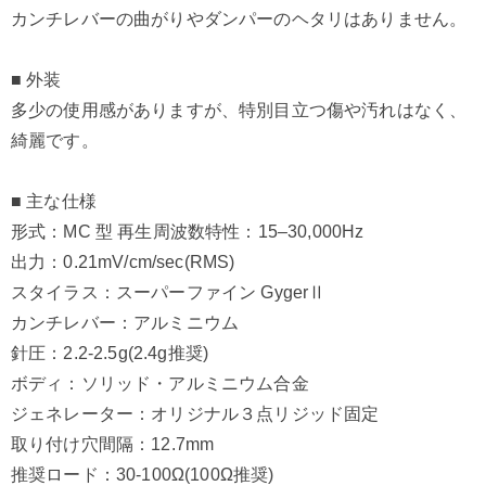
カンチレバーの曲がりやダンパーのヘタリはありません。
■ 外装
多少の使用感がありますが、特別目立つ傷や汚れはなく、
綺麗です。
■ 主な仕様
形式：MC 型 再生周波数特性：15–30,000Hz
出力：0.21mV/cm/sec(RMS)
スタイラス：スーパーファイン GygerⅡ
カンチレバー：アルミニウム
針圧：2.2-2.5g(2.4g推奨)
ボディ：ソリッド・アルミニウム合金
ジェネレーター：オリジナル３点リジッド固定
取り付け穴間隔：12.7mm
推奨ロード：30-100Ω(100Ω推奨)