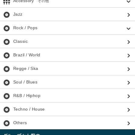
settings_input_component
Accessory
その他
album
Jazz
album
Rock / Pops
album
Classic
album
Brazil / World
album
Regge / Ska
album
Soul / Blues
album
R&B / Hiphop
album
Techno / House
album
Others