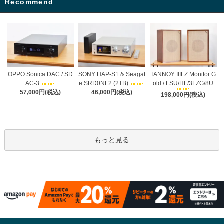
Recommend
OPPO Sonica DAC / SD
SONY HAP-S1 & Seagat
TANNOY IIILZ Monitor G
AC-3
e SRD0NF2 (2TB)
old / LSU/HF/3LZG/8U
57,000円(税込)
46,000円(税込)
198,000円(税込)
もっと見る