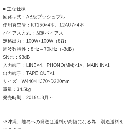
■ 主な仕様
回路型式：AB級プッシュプル
使用真空管：KT150×4本、12AU7×4本
バイアス方式：固定バイアス
定格出力：100W+100W（8Ω）
周波数特性：8Hz～70kHz（-3dB）
SN比：93dB
入力端子：LINE×4、PHONO(MM)×1×、MAIN IN×1
出力端子：TAPE OUT×1
サイズ：W440×H370×D220mm
重量：34.5kg
発売時期：2019年8月～
※沖縄、離島への発送は送料が高額になる為、別途送料を