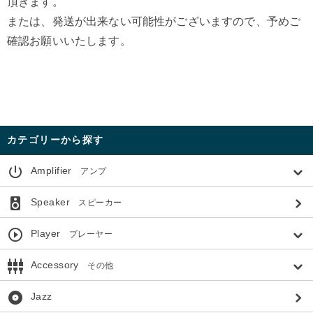
頂きます。
または、発送が出来ない可能性がございますので、予めご
確認お願いいたします。
カテゴリーから探す
power_settings_new
Amplifier
アンプ
speaker
Speaker
スピーカー
play_circle_outline
Player
プレーヤー
settings_input_component
Accessory
その他
album
Jazz