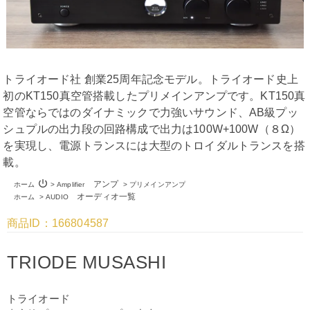
トライオード社 創業25周年記念モデル。トライオード史上
初のKT150真空管搭載したプリメインアンプです。KT150真
空管ならではのダイナミックで力強いサウンド、AB級プッ
シュプルの出力段の回路構成で出力は100W+100W（８Ω）
を実現し、電源トランスには大型のトロイダルトランスを搭
載。
power_settings_new
アンプ
ホーム
>
Amplifier
>
プリメインアンプ
オーディオ一覧
ホーム
>
AUDIO
商品ID：166804587
TRIODE MUSASHI
トライオード