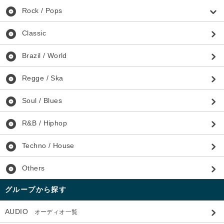
album
Rock / Pops
album
Classic
album
Brazil / World
album
Regge / Ska
album
Soul / Blues
album
R&B / Hiphop
album
Techno / House
album
Others
グループから探す
AUDIO
オーディオ一覧