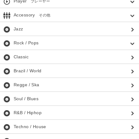
play_circle_outline
Player
プレーヤー
settings_input_component
Accessory
その他
album
Jazz
album
Rock / Pops
album
Classic
album
Brazil / World
album
Regge / Ska
album
Soul / Blues
album
R&B / Hiphop
album
Techno / House