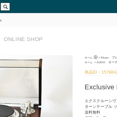
s
ONLINE SHOP
play_circle_outline
プレ
ホーム
>
Player
オーデ
ホーム
>
AUDIO
商品ID：157684
Exclusive
エクスクルーシヴ
ターンテーブル（
送料無料