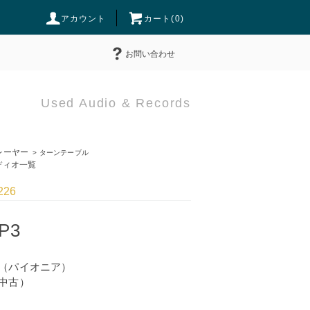
アカウント
カート(
0
)
お問い合わせ
Used Audio & Records
ーヤー
>
ターンテーブル
ィオ一覧
226
 P3
（パイオニア）
中古）