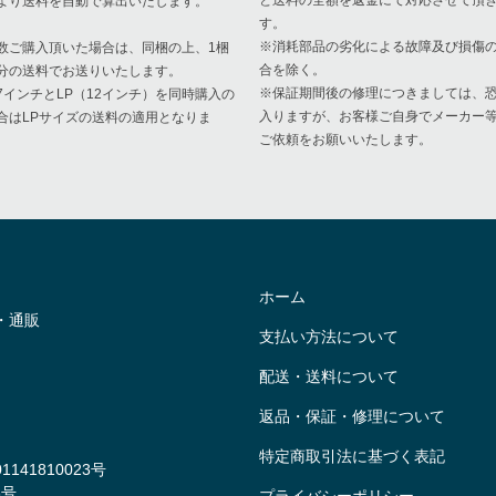
と送料の全額を返金にて対応させて頂
より送料を自動で算出いたします。
す。
※消耗部品の劣化による故障及び損傷
数ご購入頂いた場合は、同梱の上、1梱
合を除く。
分の送料でお送りいたします。
※保証期間後の修理につきましては、
7インチとLP（12インチ）を同時購入の
入りますが、お客様ご自身でメーカー
合はLPサイズの送料の適用となりま
ご依頼をお願いいたします。
。
ホーム
・通販
支払い方法について
配送・送料について
返品・保証・修理について
特定商取引法に基づく表記
41810023号
8号