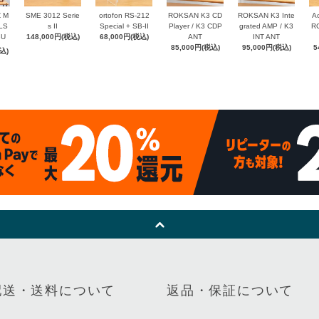
Z M
SME 3012 Serie
ortofon RS-212
ROKSAN K3 CD
ROKSAN K3 Inte
Ac
 LS
s II
Special + SB-II
Player / K3 CDP
grated AMP / K3
RC
8U
148,000円(税込)
68,000円(税込)
ANT
INT ANT
85,000円(税込)
95,000円(税込)
5
込)
配送・送料について
返品・保証について