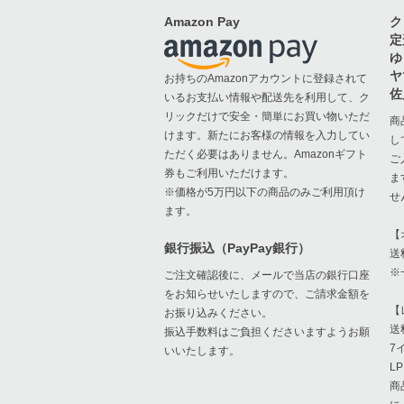
Amazon Pay
ク
定
ゆ
ヤ
お持ちのAmazonアカウントに登録されて
佐
いるお支払い情報や配送先を利用して、ク
リックだけで安全・簡単にお買い物いただ
商
けます。新たにお客様の情報を入力してい
し
ただく必要はありません。Amazonギフト
ご
券もご利用いただけます。
ま
※価格が5万円以下の商品のみご利用頂け
せ
ます。
【
銀行振込（PayPay銀行）
送
※
ご注文確認後に、メールで当店の銀行口座
をお知らせいたしますので、ご請求金額を
【
お振り込みください。
送
振込手数料はご負担くださいますようお願
7
いいたします。
L
商