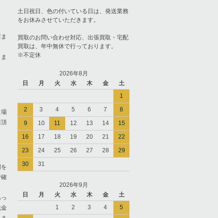
土日祝日、色の付いている日は、発送業務
をお休みさせていただきます。
店ま
買取のお問い合わせ対応、出張買取・宅配
買取は、年中無休で行っております。
※不定休
りま
2026年8月
日
月
火
水
木
金
土
1
2
3
4
5
6
7
8
た場
担頂
9
10
11
12
13
14
15
16
17
18
19
20
21
22
23
24
25
26
27
28
29
30
31
間を
ご確
2026年9月
日
月
火
水
木
金
土
あっ
1
2
3
4
5
代金