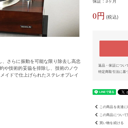
保証：3ヶ月
0円
(税込)
し、さらに振動を可能な限り除去し高忠
返品・保証につい
約や技術的妥協を排除し、技術のノウ
特定商取引法に基
ドメイドで仕上げられたステレオプレイ
この商品を友達に
この商品について
買い物を続ける