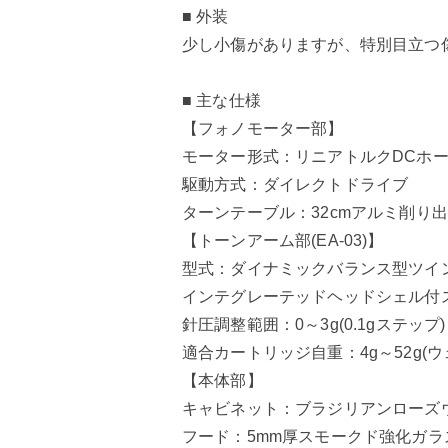
■ 外装
少し小傷がありますが、特別目立つ
■ 主な仕様
【フォノモーター部】
モーター形式：リニアトルクDCホ
駆動方式：ダイレクトドライブ
ターンテーブル：32cmアルミ削り出し(
【トーンアーム部(EA-03)】
型式：ダイナミックバランス型ツイ
インテグレーテッドヘッドシェル付
針圧調整範囲：0～3g(0.1gステップ)
適合カートリッジ自重：4g～52g(
【本体部】
キャビネット：ブラジリアンローズ
フード：5mm厚スモークド強化ガラ