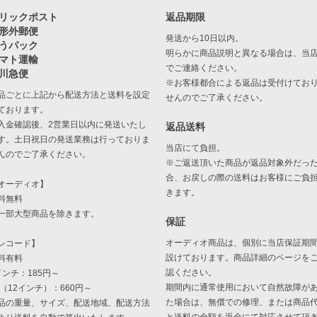
リックポスト
返品期限
形外郵便
発送から10日以内。
うパック
明らかに商品説明と異なる場合は、当
マト運輸
でご連絡ください。
川急便
※お客様都合による返品は受付けてお
品ごとに上記から配送方法と送料を設定
せんのでご了承ください。
ております。
入金確認後、2営業日以内に発送いたし
返品送料
す。土日祝日の発送業務は行っておりま
当店にて負担。
んのでご了承ください。
※ご返送頂いた商品が返品対象外だっ
合、お戻しの際の送料はお客様にご負
オーディオ】
きます。
料無料
一部大型商品を除きます。
保証
オーディオ商品は、個別に当店保証期
レコード】
設けております。商品詳細のページを
料有料
認ください。
インチ：185円～
期間内に通常使用において自然故障が
P（12インチ）：660円～
た場合は、無償での修理、または商品
品の重量、サイズ、配送地域、配送方法