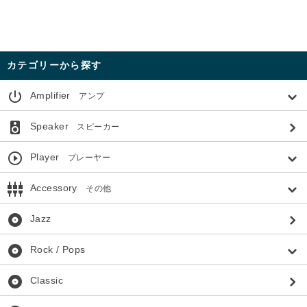
カテゴリーから探す
power_settings_new
Amplifier
アンプ
speaker
Speaker
スピーカー
play_circle_outline
Player
プレーヤー
settings_input_component
Accessory
その他
album
Jazz
album
Rock / Pops
album
Classic