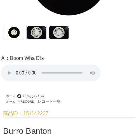
A：Boom Wha Dis
album
ホーム
>
Regge / Ska
レコード一覧
ホーム
>
RECORD
商品ID：151142237
Burro Banton