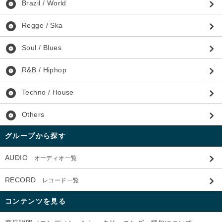
album
Brazil / World
album
Regge / Ska
album
Soul / Blues
album
R&B / Hiphop
album
Techno / House
album
Others
グループから探す
AUDIO
オーディオ一覧
RECORD
レコード一覧
コンテンツを見る