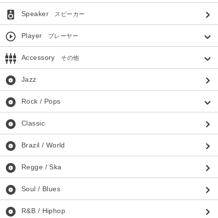
speaker
Speaker
スピーカー
play_circle_outline
Player
プレーヤー
settings_input_component
Accessory
その他
album
Jazz
album
Rock / Pops
album
Classic
album
Brazil / World
album
Regge / Ska
album
Soul / Blues
album
R&B / Hiphop