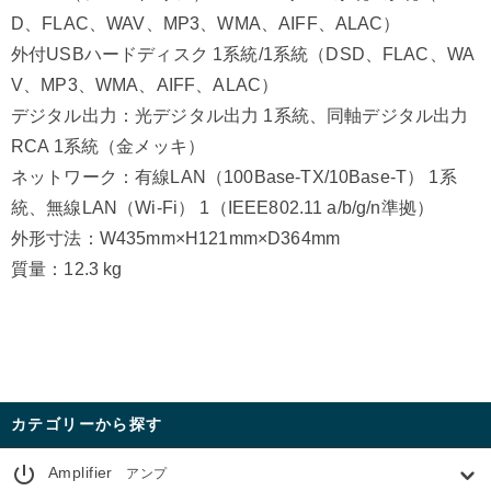
D、FLAC、WAV、MP3、WMA、AIFF、ALAC）
外付USBハードディスク 1系統/1系統（DSD、FLAC、WA
V、MP3、WMA、AIFF、ALAC）
デジタル出力：光デジタル出力 1系統、同軸デジタル出力
RCA 1系統（金メッキ）
ネットワーク：有線LAN（100Base-TX/10Base-T） 1系
統、無線LAN（Wi-Fi） 1（IEEE802.11 a/b/g/n準拠）
外形寸法：W435mm×H121mm×D364mm
質量：12.3 kg
カテゴリーから探す
power_settings_new
Amplifier
アンプ