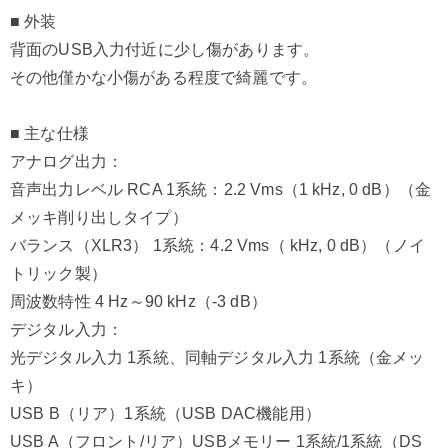
■ 外装
背面のUSB入力付近に少し傷があります。
その他僅かな小傷がある程度で綺麗です。
■ 主な仕様
アナログ出力：
音声出力レベル RCA 1系統：2.2 Vms（1 kHz, 0 dB）（金
メッキ削り出しタイプ）
バランス（XLR3） 1系統：4.2 Vms（ kHz, 0 dB）（ノイ
トリック製）
周波数特性 4 Hz～90 kHz（-3 dB）
デジタル入力：
光デジタル入力 1系統、同軸デジタル入力 1系統（金メッ
キ）
USB B（リア）1系統（USB DAC機能用）
USB A（フロント/リア）USBメモリー 1系統/1系統（DS