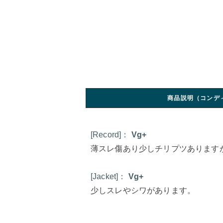
商品説明（コンデ
[Record]：
Vg+
薄スレ傷あり少しチリプツあります
[Jacket]：
Vg+
少しスレやシワがあります。