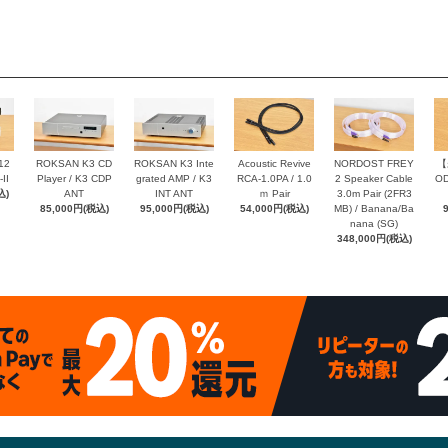
12
ROKSAN K3 CD
ROKSAN K3 Inte
Acoustic Revive
NORDOST FREY
【
II
Player / K3 CDP
grated AMP / K3
RCA-1.0PA / 1.0
2 Speaker Cable
OD
込)
ANT
INT ANT
ｍ Pair
3.0m Pair (2FR3
85,000円(税込)
95,000円(税込)
54,000円(税込)
MB) / Banana/Ba
nana (SG)
348,000円(税込)