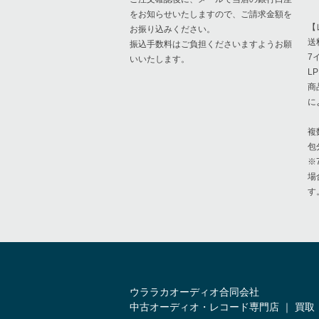
をお知らせいたしますので、ご請求金額を
【
お振り込みください。
送
振込手数料はご負担くださいますようお願
7
いいたします。
L
商
に
複
包
※
場
す
ウララカオーディオ合同会社
中古オーディオ・レコード専門店 ｜ 買取