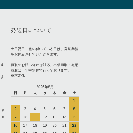
発送日について
土日祝日、色の付いている日は、発送業務
をお休みさせていただきます。
店ま
買取のお問い合わせ対応、出張買取・宅配
買取は、年中無休で行っております。
※不定休
りま
2026年8月
日
月
火
水
木
金
土
1
2
3
4
5
6
7
8
た場
担頂
9
10
11
12
13
14
15
16
17
18
19
20
21
22