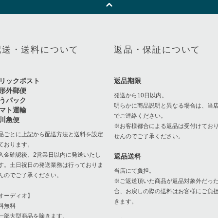
配送・送料について
返品・保証について
リックポスト
返品期限
形外郵便
発送から10日以内。
うパック
明らかに商品説明と異なる場合は、当
マト運輸
でご連絡ください。
川急便
※お客様都合による返品は受付けてお
品ごとに上記から配送方法と送料を設定
せんのでご了承ください。
ております。
入金確認後、2営業日以内に発送いたし
返品送料
す。土日祝日の発送業務は行っておりま
当店にて負担。
んのでご了承ください。
※ご返送頂いた商品が返品対象外だっ
合、お戻しの際の送料はお客様にご負
オーディオ】
きます。
料無料
一部大型商品を除きます。