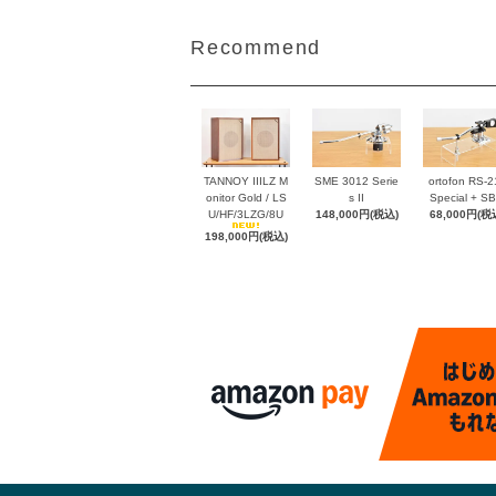
Recommend
TANNOY IIILZ M
SME 3012 Serie
ortofon RS-2
onitor Gold / LS
s II
Special + SB-
U/HF/3LZG/8U
148,000円(税込)
68,000円(税
198,000円(税込)