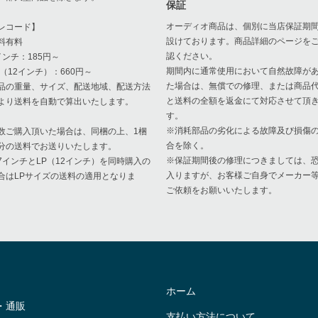
保証
オーディオ商品は、個別に当店保証期
レコード】
設けております。商品詳細のページを
料有料
認ください。
インチ：185円～
期間内に通常使用において自然故障が
P（12インチ）：660円～
た場合は、無償での修理、または商品
品の重量、サイズ、配送地域、配送方法
と送料の全額を返金にて対応させて頂
より送料を自動で算出いたします。
す。
※消耗部品の劣化による故障及び損傷
数ご購入頂いた場合は、同梱の上、1梱
合を除く。
分の送料でお送りいたします。
※保証期間後の修理につきましては、
7インチとLP（12インチ）を同時購入の
入りますが、お客様ご自身でメーカー
合はLPサイズの送料の適用となりま
ご依頼をお願いいたします。
。
ホーム
・通販
支払い方法について