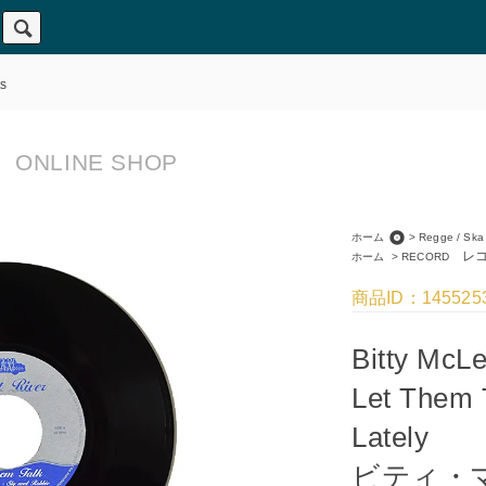
s
ONLINE SHOP
album
ホーム
>
Regge / Ska
レコ
ホーム
>
RECORD
商品ID：145525
Bitty McLe
Let Them 
Lately
ビティ・マ