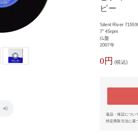
ビー
Silent River 7155
7" 45rpm
仏盤
2007年
0円
(税込)
返品・保証につい
特定商取引法に基