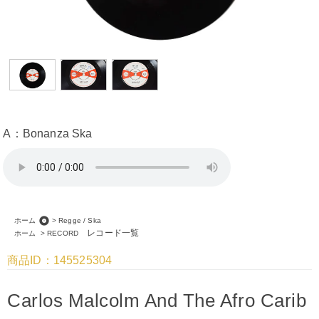
A：Bonanza Ska
album
ホーム
>
Regge / Ska
レコード一覧
ホーム
>
RECORD
商品ID：145525304
Carlos Malcolm And The Afro Carib