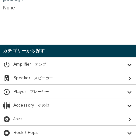
None
カテゴリーから探す
power_settings_new
Amplifier
アンプ
speaker
Speaker
スピーカー
play_circle_outline
Player
プレーヤー
settings_input_component
Accessory
その他
album
Jazz
album
Rock / Pops