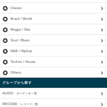
album
Classic
album
Brazil / World
album
Regge / Ska
album
Soul / Blues
album
R&B / Hiphop
album
Techno / House
album
Others
グループから探す
AUDIO
オーディオ一覧
RECORD
レコード一覧