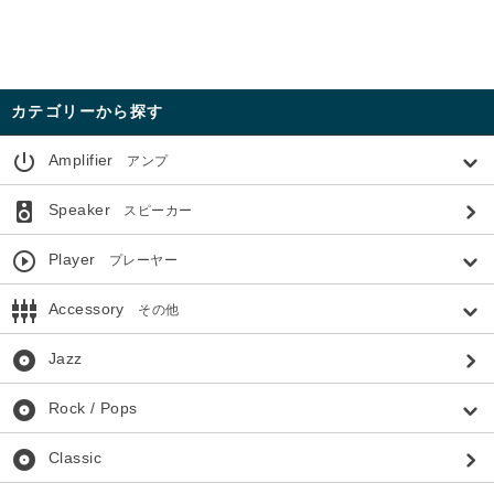
カテゴリーから探す
power_settings_new
Amplifier
アンプ
speaker
Speaker
スピーカー
play_circle_outline
Player
プレーヤー
settings_input_component
Accessory
その他
album
Jazz
album
Rock / Pops
album
Classic