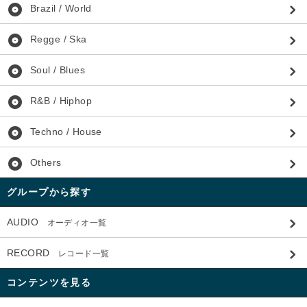
album
Brazil / World
album
Regge / Ska
album
Soul / Blues
album
R&B / Hiphop
album
Techno / House
album
Others
グループから探す
AUDIO
オーディオ一覧
RECORD
レコード一覧
コンテンツを見る