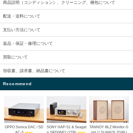
商品説明（コンディション）、クリーニング、梱包について
配送・送料について
支払い方法について
返品・保証・修理について
買取について
領収書、請求書、納品書について
Recommend
OPPO Sonica DAC / SD
SONY HAP-S1 & Seagat
TANNOY IIILZ Monitor G
AC-3
e SRD0NF2 (2TB)
old / LSU/HF/3LZG/8U