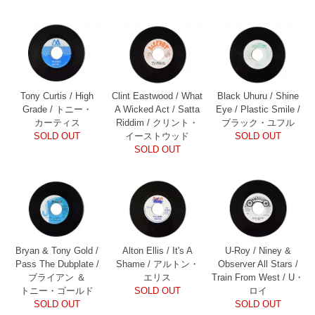
Tony Curtis / High
Clint Eastwood / What
Black Uhuru / Shine
Grade / トニー・
A Wicked Act / Satta
Eye / Plastic Smile /
カーティス
Riddim / クリント・
ブラック・ユフル
SOLD OUT
イーストウッド
SOLD OUT
SOLD OUT
Bryan & Tony Gold /
Alton Ellis / It's A
U-Roy / Niney &
Pass The Dubplate /
Shame / アルトン・
Observer All Stars /
ブライアン ＆
エリス
Train From West / U・
トニー・ゴールド
SOLD OUT
ロイ
SOLD OUT
SOLD OUT