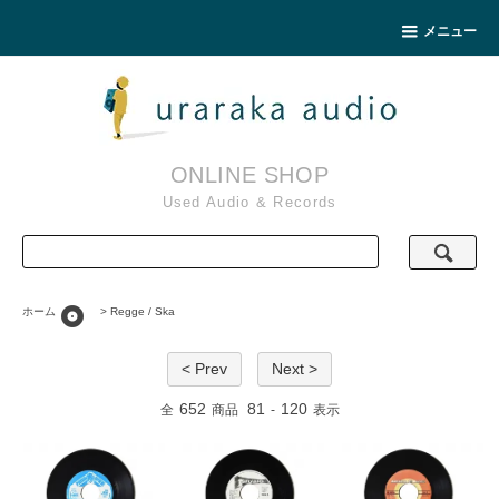
メニュー
ONLINE SHOP
Used Audio & Records
album
ホーム
>
Regge / Ska
< Prev
Next >
652
81
120
全
商品
-
表示