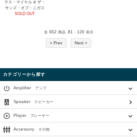
ラス・マイケル & ザ・
サンズ・オブ・ニガス
SOLD OUT
652
81
120
全
商品
-
表示
< Prev
Next >
カテゴリーから探す
power_settings_new
Amplifier
アンプ
speaker
Speaker
スピーカー
play_circle_outline
Player
プレーヤー
settings_input_component
Accessory
その他