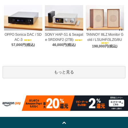
OPPO Sonica DAC / SD
SONY HAP-S1 & Seagat
TANNOY IIILZ Monitor G
AC-3
e SRD0NF2 (2TB)
old / LSU/HF/3LZG/8U
57,000円(税込)
46,000円(税込)
198,000円(税込)
もっと見る