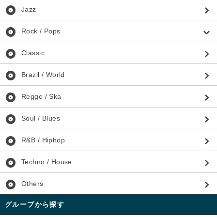
album
Jazz
album
Rock / Pops
album
Classic
album
Brazil / World
album
Regge / Ska
album
Soul / Blues
album
R&B / Hiphop
album
Techno / House
album
Others
グループから探す