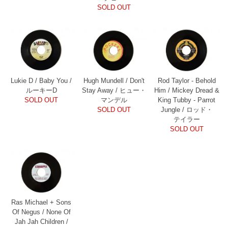
SOLD OUT
Lukie D / Baby You /
Hugh Mundell / Don't
Rod Taylor - Behold
ルーキーD
Stay Away / ヒュー・
Him / Mickey Dread &
SOLD OUT
マンデル
King Tubby - Parrot
SOLD OUT
Jungle / ロッド・
テイラー
SOLD OUT
Ras Michael + Sons
Of Negus / None Of
Jah Jah Children /