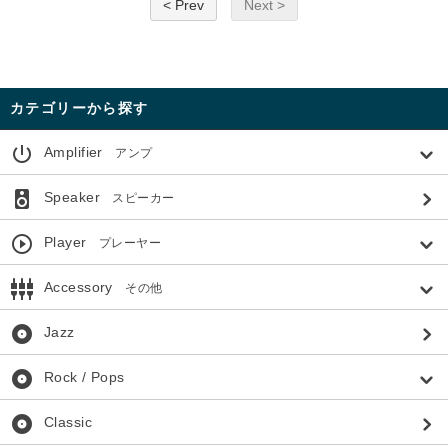
< Prev
Next >
カテゴリーから探す
power_settings_new
Amplifier
アンプ
speaker
Speaker
スピーカー
play_circle_outline
Player
プレーヤー
settings_input_component
Accessory
その他
album
Jazz
album
Rock / Pops
album
Classic