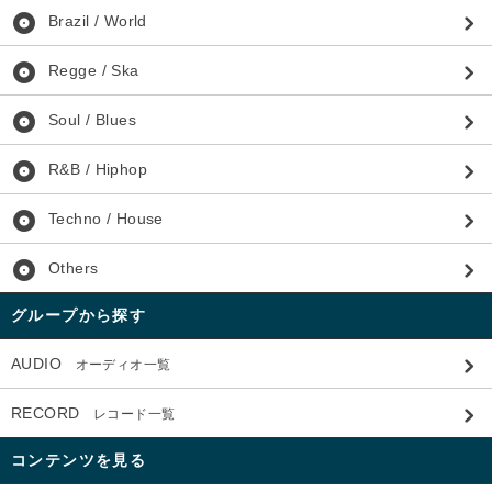
album
Brazil / World
album
Regge / Ska
album
Soul / Blues
album
R&B / Hiphop
album
Techno / House
album
Others
グループから探す
AUDIO
オーディオ一覧
RECORD
レコード一覧
コンテンツを見る