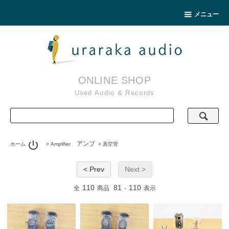
メニュー
ONLINE SHOP
Used Audio & Records
power_settings_new
アンプ
ホーム
>
Amplifier
>
真空管
< Prev
Next >
110
81
110
全
商品
-
表示